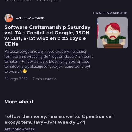
31 sierpnia 2022
6 min czytania
CRAFTSMANSHIP
Artur Skowroński
Software Craftsmanship Saturday
vol. 74 – Copilot od Google, JSON
w Curl, 6-lat więzienia za użycie
CDNa
Po zeszłotygodniowej, nieco eksperymentalnej
formule dziś wracamy do "regular classic" z trzema
tematami + mały bonusik. Dotkniemy sporej ilości
tematów, ale pokazuje to tylko jak różnorodny był
to tydzień
5 lutego 2022
7 min czytania
More about
Follow the money: Finansowe tło Open Source i
ekosystemu Javy – JVM Weekly 174
Artur Skowroński