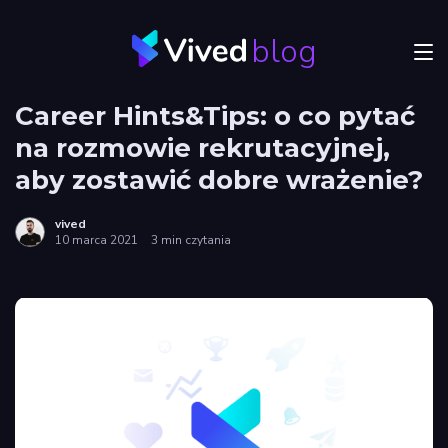
blog
Menu
Career Hints&Tips: o co pytać
JVM
na rozmowie rekrutacyjnej,
Craftsmanship
aby zostawić dobre wrażenie?
Frontend
vived
10 marca 2021
3 min czytania
Autorzy
Odkryj
Vived
Privacy
policy