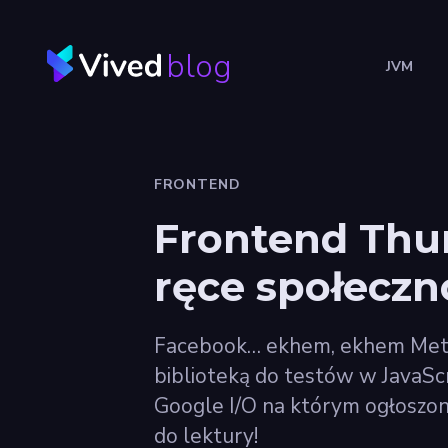
blog
JVM
FRONTEND
Frontend Thur
ręce społeczno
Facebook… ekhem, ekhem Meta w
biblioteką do testów w JavaScr
Google I/O na którym ogłoszon
do lektury!