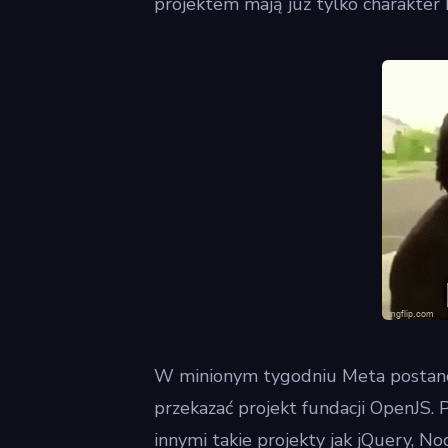
projektem mają już tylko charakter 
W minionym tygodniu Meta postanow
przekazać projekt fundacji OpenJS. P
innymi takie projekty jak jQuery, N