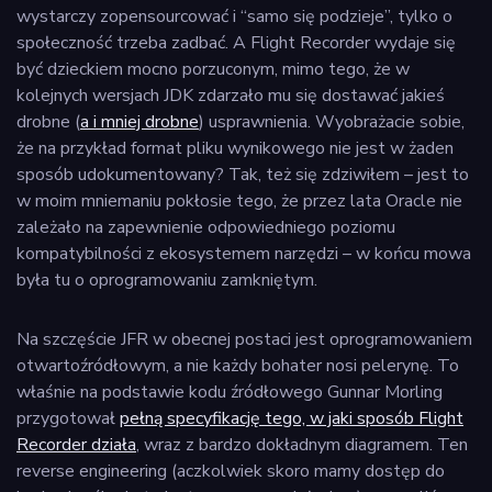
wystarczy zopensourcować i “samo się podzieje”, tylko o
społeczność trzeba zadbać. A Flight Recorder wydaje się
być dzieckiem mocno porzuconym, mimo tego, że w
kolejnych wersjach JDK zdarzało mu się dostawać jakieś
drobne (
a i mniej drobne
) usprawnienia. Wyobrażacie sobie,
że na przykład format pliku wynikowego nie jest w żaden
sposób udokumentowany? Tak, też się zdziwiłem – jest to
w moim mniemaniu pokłosie tego, że przez lata Oracle nie
zależało na zapewnienie odpowiedniego poziomu
kompatybilności z ekosystemem narzędzi – w końcu mowa
była tu o oprogramowaniu zamkniętym.
Na szczęście JFR w obecnej postaci jest oprogramowaniem
otwartoźródłowym, a nie każdy bohater nosi pelerynę. To
właśnie na podstawie kodu źródłowego Gunnar Morling
przygotował
pełną specyfikację tego, w jaki sposób Flight
Recorder działa
, wraz z bardzo dokładnym diagramem. Ten
reverse engineering (aczkolwiek skoro mamy dostęp do