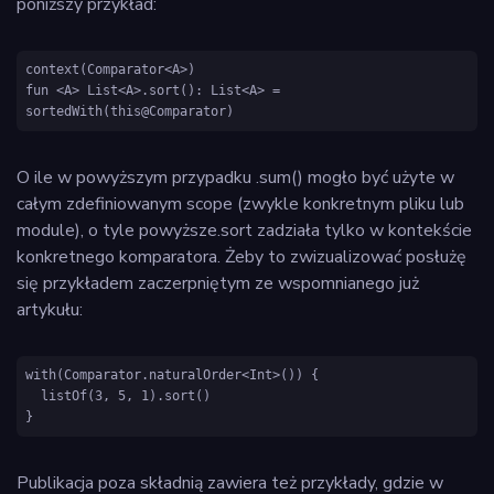
poniższy przykład:
context(Comparator<A>)

fun <A> List<A>.sort(): List<A> = 
sortedWith(this@Comparator)
O ile w powyższym przypadku .sum() mogło być użyte w
całym zdefiniowanym scope (zwykle konkretnym pliku lub
module), o tyle powyższe.sort zadziała tylko w kontekście
konkretnego komparatora. Żeby to zwizualizować posłużę
się przykładem zaczerpniętym ze wspomnianego już
artykułu:
with(Comparator.naturalOrder<Int>()) {

  listOf(3, 5, 1).sort()

}
Publikacja poza składnią zawiera też przykłady, gdzie w