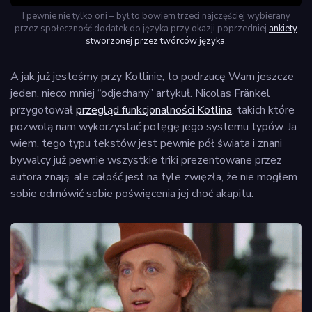
I pewnie nie tylko oni – był to bowiem trzeci najczęściej wybierany
przez społeczność dodatek do języka przy okazji poprzedniej
ankiety
stworzonej przez twórców języka
.
A jak już jesteśmy przy Kotlinie, to podrzucę Wam jeszcze
jeden, nieco mniej “odjechany” artykuł. Nicolas Fränkel
przygotował
przegląd funkcjonalności Kotlina
, takich które
pozwolą nam wykorzystać potęgę jego systemu typów. Ja
wiem, tego typu tekstów jest pewnie pół świata i znani
bywalcy już pewnie wszystkie triki prezentowane przez
autora znają, ale całość jest na tyle zwięzła, że nie mogłem
sobie odmówić sobie poświęcenia jej choć akapitu.