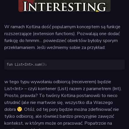
W ramach Kotlina dość popularnym konceptem są funkcje
rozszerzające (extension functions). Pozwalają one dodać
funkcję do hmmm… powiedzieć obiektów byłoby sporym
przekłamaniem. Jeśli weźmiemy sobie za przykład:
fun List<Int>.sum(): 
w tego typu wywołaniu odbiorcą (receiverem) będzie
List<Int> – czyli kontener (List) razem z parametrem (Int).
Prosto, prawda? To twórcy Kotlina postanowili to nieco
utrudnić (ale nie martwcie się, wszystko dla Waszego
dobra
. Otóż, od tej pory będzie można zdefiniować nie
tylko odbiorcę, ale również bardzo precyzyjnie zawęzić
kontekst, w którym może on pracować. Popatrzcie na