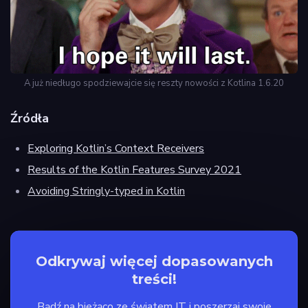
A już niedługo spodziewajcie się reszty nowości z Kotlina 1.6.20
Źródła
Exploring Kotlin’s Context Receivers
Results of the Kotlin Features Survey 2021
Avoiding Stringly-typed in Kotlin
Odkrywaj więcej dopasowanych
treści!
Bądź na bieżąco ze światem IT i poszerzaj swoje