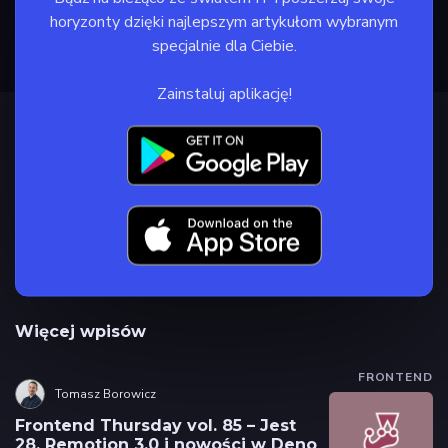
horyzonty dzięki najlepszym artykułom wybranym
specjalnie dla Ciebie.
Zainstaluj aplikację!
Więcej wpisów
FRONTEND
Tomasz Borowicz
Frontend Thursday vol. 85 – Jest
28, Remotion 3,0 i nowości w Deno