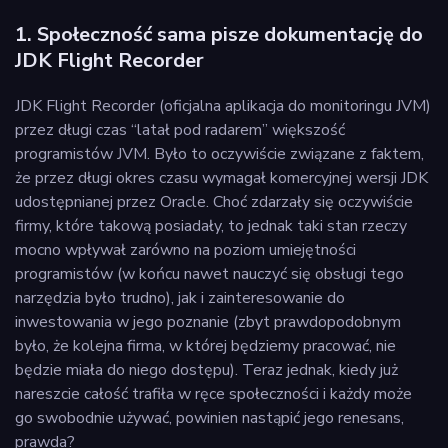
1. Społeczność sama pisze dokumentację do
JDK Flight Recorder
JDK Flight Recorder (oficjalna aplikacja do monitoringu JVM)
przez długi czas “latał pod radarem” większość
programistów JVM. Było to oczywiście związane z faktem,
że przez długi okres czasu wymagał komercyjnej wersji JDK
udostępnianej przez Oracle. Choć zdarzały się oczywiście
firmy, które takową posiadały, to jednak taki stan rzeczy
mocno wpływał zarówno na poziom umiejętności
programistów (w końcu nawet nauczyć się obsługi tego
narzędzia było trudno), jak i zainteresowanie do
inwestowania w jego poznanie (zbyt prawdopodobnym
było, że kolejna firma, w której będziemy pracować, nie
będzie miała do niego dostępu). Teraz jednak, kiedy już
nareszcie całość trafiła w ręce społeczności i każdy może
go swobodnie używać, powinien nastąpić jego renesans,
prawda?