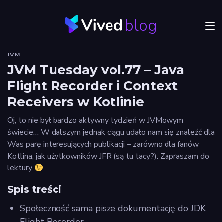
blog
Menu
JVM
JVM
JVM Tuesday vol.77 – Java
Flight Recorder i Context
Craftsmanship
Receivers w Kotlinie
Frontend
Oj, to nie był bardzo aktywny tydzień w JVMowym
Autorzy
świecie… W dalszym jednak ciągu udało nam się znaleźć dla
Was parę interesujących publikacji – zarówno dla fanów
Odkryj
Kotlina, jak użytkowników JFR (są tu tacy?). Zapraszam do
Vived
lektury
Spis treści
Społeczność sama pisze dokumentację do JDK
Privacy
policy
Flight Recorder