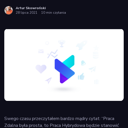
Artur Skowroński
28 lipca 2021
10 min czytania
Swego czasu przeczytałem bardzo mądry cytat: “Praca
Zdalna była prosta, to Praca Hybrydowa będzie stanowić