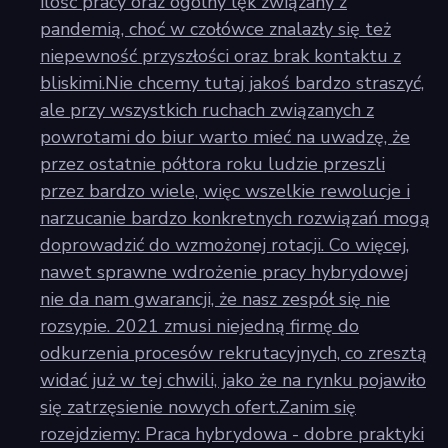
ilość pracy oraz ogólny lęk związany z
pandemią, choć w czołówce znalazły się też
niepewność przyszłości oraz brak kontaktu z
bliskimi.Nie chcemy tutaj jakoś bardzo straszyć,
ale przy wszystkich ruchach związanych z
powrotami do biur warto mieć na uwadzę, że
przez ostatnie półtora roku ludzie przeszli
przez bardzo wiele, więc wszelkie rewolucje i
narzucanie bardzo konkretnych rozwiązań mogą
doprowadzić do wzmożonej rotacji. Co więcej,
nawet sprawne wdrożenie pracy hybrydowej
nie da nam gwarancji, że nasz zespół się nie
rozsypie. 2021 zmusi niejedną firmę do
odkurzenia procesów rekrutacyjnych, co zresztą
widać już w tej chwili, jako że na rynku pojawiło
się zatrzęsienie nowych ofert.Zanim się
rozejdziemy: Praca hybrydowa - dobre praktyki