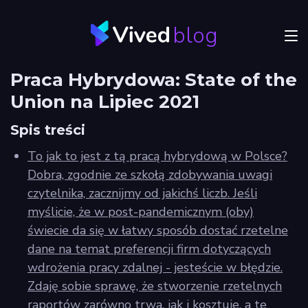
blog
Menu
Praca Hybrydowa: State of the
JVM
Union na Lipiec 2021
Craftsmanship
Spis treści
Frontend
To jak to jest z tą pracą hybrydową w Polsce?
Dobra, zgodnie ze szkołą zdobywania uwagi
Autorzy
czytelnika, zacznijmy od jakichś liczb. Jeśli
myślicie, że w post-pandemicznym (oby)
Odkryj
Vived
świecie da się w łatwy sposób dostać rzetelne
dane na temat preferencji firm dotyczących
wdrożenia pracy zdalnej - jesteście w błędzie.
Zdaję sobie sprawę, że stworzenie rzetelnych
Privacy
raportów zarówno trwa, jak i kosztuje, a te
policy