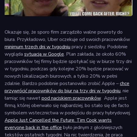
Okazuje się, że sporo firm zarządziło walne powroty do
biura. Przykładowo, Uber oczekuje od swoich pracowników
minimum trzech dni w tygodniu
pracy z siedziby. Podobnie
wygląda
sytuacja w Google
. Plan zakłada, że około 60%
pracowników tej firmy będzie spotykać się w biurze trzy dni
w tygodniu, podczas gdy kolejne 20% będzie pracować w
nowych lokalizacjach biurowych, a tylko 20% w pełni
zdalnie. Bardzo podobnie postanowiło zrobić Apple –
chce
przywrócić pracowników do biur na trzy dni w tygodniu
, nie
łamiąc się nawet
pod naciskiem pracowników
. Apple jest
firmą, której oberwało się najbardziej, bo stało się de facto
symbolem wstecznictwa w podejściu do pracy hybrydowej.
Apple Just Cancelled the Future. Tim Cook wants
everyone back in the office
było jednym z głośniejszych
tekstów ostatnich tygodni. Na nic twierdzenia, że praca