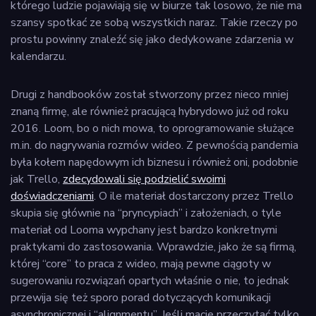
którego ludzie pojawiają się w biurze tak losowo, że nie ma
szansy spotkać ze sobą wszystkich naraz. Takie rzeczy po
prostu powinny znaleźć się jako dedykowane zdarzenia w
kalendarzu.
Drugi z handbooków został stworzony przez nieco mniej
znaną firmę, ale również pracującą hybrydowo już od roku
2016. Loom, bo o nich mowa, to oprogramowanie służące
m.in. do nagrywania rozmów wideo. Z pewnością pandemia
była kołem napędowym ich biznesu i również oni, podobnie
jak Trello,
zdecydowali się podzielić swoimi
doświadczeniami
. O ile materiał dostarczony przez Trello
skupia się głównie na “pryncypiach” i założeniach, o tyle
materiał od Looma wypchany jest bardzo konkretnymi
praktykami do zastosowania. Wprawdzie, jako że są firmą,
której “core” to praca z wideo, mają pewne ciągoty w
sugerowaniu rozwiązań opartych właśnie o nie, to jednak
przewija się też sporo porad dotyczących komunikacji
asynchronicznej i “alignmentu”. Jeśli macie przeczytać tylko