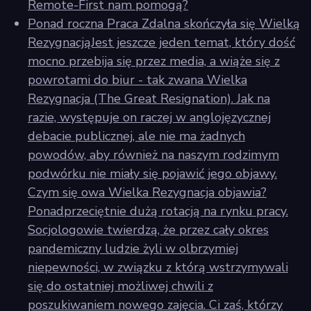
Remote-First nam pomogą?
Ponad roczna Praca Zdalna skończyła się Wielką
RezygnacjąJest jeszcze jeden temat, który dość
mocno przebija się przez media, a wiąże się z
powrotami do biur - tak zwana Wielka
Rezygnacja (The Great Resignation). Jak na
razie, występuje on raczej w anglojęzycznej
debacie publicznej, ale nie ma żadnych
powodów, aby również na naszym rodzimym
podwórku nie miały się pojawić jego objawy.
Czym się owa Wielka Rezygnacja objawia?
Ponadprzeciętnie dużą rotacją na rynku pracy.
Socjologowie twierdzą, że przez cały okres
pandemiczny ludzie żyli w olbrzymiej
niepewności, w związku z którą wstrzymywali
się do ostatniej możliwej chwili z
poszukiwaniem nowego zajęcia. Ci zaś, którzy