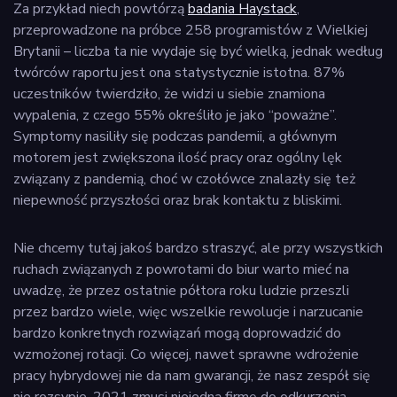
Za przykład niech powtórzą
badania Haystack
,
przeprowadzone na próbce 258 programistów z Wielkiej
Brytanii – liczba ta nie wydaje się być wielką, jednak według
twórców raportu jest ona statystycznie istotna. 87%
uczestników twierdziło, że widzi u siebie znamiona
wypalenia, z czego 55% określiło je jako “poważne”.
Symptomy nasiliły się podczas pandemii, a głównym
motorem jest zwiększona ilość pracy oraz ogólny lęk
związany z pandemią, choć w czołówce znalazły się też
niepewność przyszłości oraz brak kontaktu z bliskimi.
Nie chcemy tutaj jakoś bardzo straszyć, ale przy wszystkich
ruchach związanych z powrotami do biur warto mieć na
uwadzę, że przez ostatnie półtora roku ludzie przeszli
przez bardzo wiele, więc wszelkie rewolucje i narzucanie
bardzo konkretnych rozwiązań mogą doprowadzić do
wzmożonej rotacji. Co więcej, nawet sprawne wdrożenie
pracy hybrydowej nie da nam gwarancji, że nasz zespół się
nie rozsypie. 2021 zmusi niejedną firmę do odkurzenia