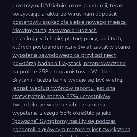
przetrzymali “dzielnie” okres pandemii, teraz
korzystając z faktu, że wirus nam odpuścił,
postanowili szukać dla siebie nowego miejsca.
Mówimy tutaj zarówno o ludziach
poszukujących lepiej płatnej pracy, jak i tych,
których postpandemiczny świat zastał w stanie
wypalenia zawodowego.Za przykład niech
powtórzą badania Haystack, przeprowadzone
na próbce 258 programistów z Wielkiej
Brytanii - liczba ta nie wydaje się być wielką,
jednak według twórców raportu jest ona
statystycznie istotna. 87% uczestników
twierdziło, że widzi u siebie znamiona
wypalenia, z czego 55% określiło je jako
“poważne”. Symptomy nasiliły się podczas
pandemii, a głównym motorem jest zwiększona