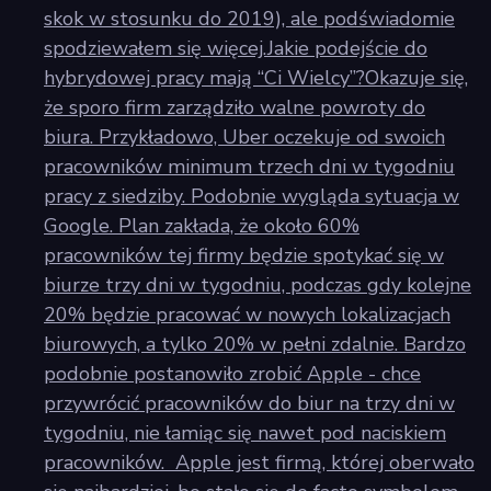
skok w stosunku do 2019), ale podświadomie
spodziewałem się więcej.Jakie podejście do
hybrydowej pracy mają “Ci Wielcy”?Okazuje się,
że sporo firm zarządziło walne powroty do
biura. Przykładowo, Uber oczekuje od swoich
pracowników minimum trzech dni w tygodniu
pracy z siedziby. Podobnie wygląda sytuacja w
Google. Plan zakłada, że około 60%
pracowników tej firmy będzie spotykać się w
biurze trzy dni w tygodniu, podczas gdy kolejne
20% będzie pracować w nowych lokalizacjach
biurowych, a tylko 20% w pełni zdalnie. Bardzo
podobnie postanowiło zrobić Apple - chce
przywrócić pracowników do biur na trzy dni w
tygodniu, nie łamiąc się nawet pod naciskiem
pracowników. Apple jest firmą, której oberwało