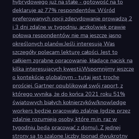
hybrydowego już na stałe - gotowość na to
deklaruje aż 77% respondentów. Wśród
preferowanych opcji zdecydowanie prowadzą 2
i 3 dni zdalne w tygodniu, aczkolwiek prawie
połowa respondentów nie ma jeszcze jasno
określonych planów.Jeśli interesują Was
szczegóły polecam lekturę całości. Jest to
całkiem zgrabne opracowanie, kładące nacisk na
kilka interesujących kwestii.Wspomnijmy jeszcze
o kontekście globalnym - tutaj jest trochę
prościej. Gartner opublikował swój raport, z
którego wynika, że do końca 2021 roku 51%
światowych białych kołnierzyków/knowledge
workers będzie pracowało zdalnie (gdzie przez
zdalnie rozumieją osoby, które m.in. raz w
tygodniu będą pracować z domu). Z jednej
strony są to szalone liczby (ponad dwukrotny