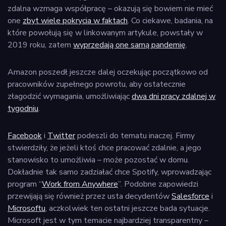
zdalna wzmaga współpracę – okazują się bowiem nie mieć
one
zbyt wiele pokrycia w faktach
. Co ciekawe, badania, na
które powołują się w linkowanym artykule, powstały w
2019 roku, zatem
wyprzedają one samą pandemię
.
Amazon poszedł jeszcze dalej oczekując początkowo od
pracowników zupełnego powrotu, aby ostatecznie
złagodzić wymagania, umożliwiając
dwa dni pracy zdalnej w
tygodniu
.
Facebook
i
Twitter
podeszli do tematu inaczej. Firmy
stwierdziły, że jeżeli ktoś chce pracować zdalnie, a jego
stanowisko to umożliwia – może pozostać w domu.
Dokładnie tak samo zadziałać chce Spotify, wprowadzając
program “
Work from Anywhere
”. Podobne zapowiedzi
przewijają się również przez usta decydentów
Salesforce
i
Microsoftu
, aczkolwiek ten ostatni jeszcze bada sytuacje.
Microsoft jest w tym temacie najbardziej transparentny –