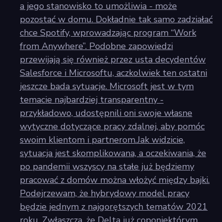
a jego stanowisko to umożliwia - może
pozostać w domu. Dokładnie tak samo zadziałać
chce Spotify, wprowadzając program “Work
from Anywhere”. Podobne zapowiedzi
przewijają się również przez usta decydentów
Salesforce i Microsoftu, aczkolwiek ten ostatni
jeszcze bada sytuacje. Microsoft jest w tym
temacie najbardziej transparentny -
przykładowo, udostępnili oni swoje własne
wytyczne dotyczące pracy zdalnej, aby pomóc
swoim klientom i partnerom.Jak widzicie,
sytuacja jest skomplikowana, a oczekiwania, że
po pandemii wszyscy na stałe już będziemy
pracować z domów można włożyć między bajki.
Podejrzewam, że hybrydowy model pracy
będzie jednym z najgorętszych tematów 2021
roku. Zwłaszcza, że Delta już coponiektórym