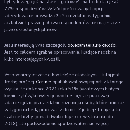
hybrydowego już na stałe – gotowość na to deklaruje aż
77% respondentów. Wśród preferowanych opcji
zdecydowanie prowadzą 2 i 3 dni zdalne w tygodniu,
aczkolwiek prawie połowa respondentów nie ma jeszcze
jasno określonych planów.
Jeśli interesują Was szczegóły
polecam lekturę całości
.
Jest to całkiem zgrabne opracowanie, kładące nacisk na
kilka interesujących kwestii.
Wspomnijmy jeszcze o kontekście globalnym – tutaj jest
trochę prościej.
Gartner
opublikował swój raport, z którego
wynika, że do końca 2021 roku 51% światowych białych
kołnierzyków/knowledge workers będzie pracowało
zdalnie (gdzie przez zdalnie rozumieją osoby, które m.in. raz
w tygodniu będą pracować z domu). Z jednej strony są to
szalone liczby (ponad dwukrotny skok w stosunku do
2019), ale podświadomie spodziewałem się więcej.