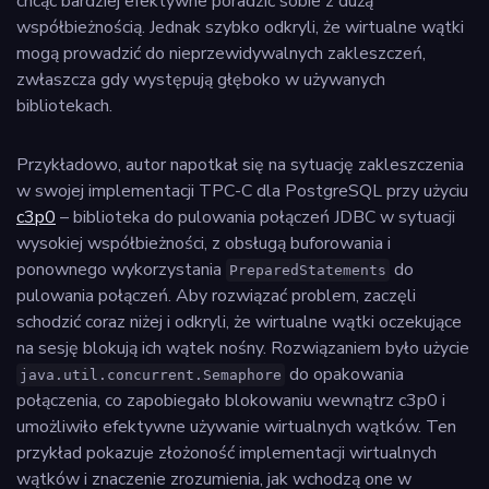
chcąc bardziej efektywne poradzić sobie z dużą
współbieżnością. Jednak szybko odkryli, że wirtualne wątki
mogą prowadzić do nieprzewidywalnych zakleszczeń,
zwłaszcza gdy występują głęboko w używanych
bibliotekach.
Przykładowo, autor napotkał się na sytuację zakleszczenia
w swojej implementacji TPC-C dla PostgreSQL przy użyciu
c3p0
– biblioteka do pulowania połączeń JDBC w sytuacji
wysokiej współbieżności, z obsługą buforowania i
ponownego wykorzystania
do
PreparedStatements
pulowania połączeń. Aby rozwiązać problem, zaczęli
schodzić coraz niżej i odkryli, że wirtualne wątki oczekujące
na sesję blokują ich wątek nośny. Rozwiązaniem było użycie
do opakowania
java.util.concurrent.Semaphore
połączenia, co zapobiegało blokowaniu wewnątrz c3p0 i
umożliwiło efektywne używanie wirtualnych wątków. Ten
przykład pokazuje złożoność implementacji wirtualnych
wątków i znaczenie zrozumienia, jak wchodzą one w