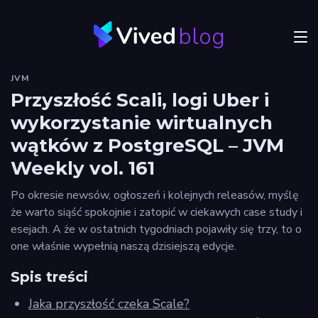
blog
Menu
JVM
JVM
Przyszłość Scali, logi Uber i
wykorzystanie wirtualnych
Craftsmanship
wątków z PostgreSQL – JVM
Frontend
Weekly vol. 161
Autorzy
Po okresie newsów, ogłoszeń i kolejnych releasów, myślę
że warto siąść spokojnie i zatopić w ciekawych case study i
Odkryj
esejach. A że w ostatnich tygodniach pojawiły się trzy, to o
Vived
one właśnie wypełnią naszą dzisiejszą edycje.
Spis treści
Jaka przyszłość czeka Scale?
Privacy