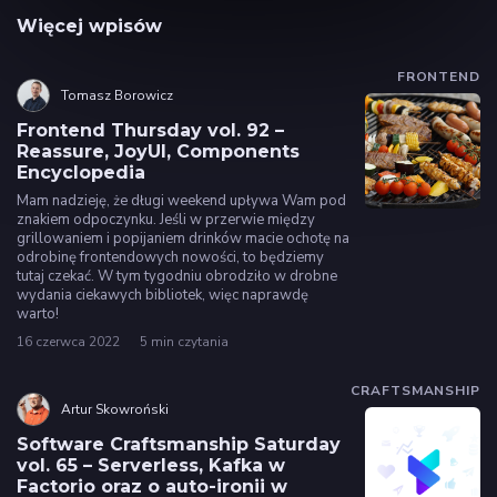
Więcej wpisów
FRONTEND
Tomasz Borowicz
Frontend Thursday vol. 92 –
Reassure, JoyUI, Components
Encyclopedia
Mam nadzieję, że długi weekend upływa Wam pod
znakiem odpoczynku. Jeśli w przerwie między
grillowaniem i popijaniem drinków macie ochotę na
odrobinę frontendowych nowości, to będziemy
tutaj czekać. W tym tygodniu obrodziło w drobne
wydania ciekawych bibliotek, więc naprawdę
warto!
16 czerwca 2022
5 min czytania
CRAFTSMANSHIP
Artur Skowroński
Software Craftsmanship Saturday
vol. 65 – Serverless, Kafka w
Factorio oraz o auto-ironii w