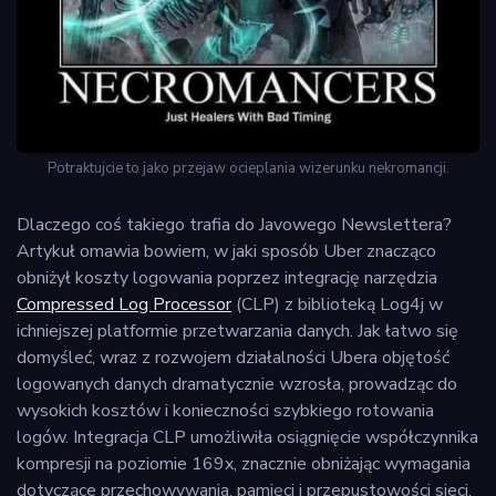
Potraktujcie to jako przejaw ocieplania wizerunku nekromancji.
Dlaczego coś takiego trafia do Javowego Newslettera?
Artykuł omawia bowiem, w jaki sposób Uber znacząco
obniżył koszty logowania poprzez integrację narzędzia
Compressed Log Processor
(CLP) z biblioteką Log4j w
ichniejszej platformie przetwarzania danych. Jak łatwo się
domyśleć, wraz z rozwojem działalności Ubera objętość
logowanych danych dramatycznie wzrosła, prowadząc do
wysokich kosztów i konieczności szybkiego rotowania
logów. Integracja CLP umożliwiła osiągnięcie współczynnika
kompresji na poziomie 169x, znacznie obniżając wymagania
dotyczące przechowywania, pamięci i przepustowości sieci.