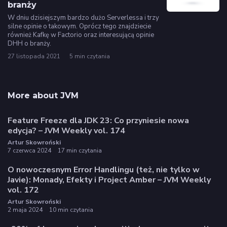
branży
W dniu dzisiejszym bardzo dużo Serverlessa i trzy
silne opinie o takowym. Oprócz tego znajdziecie
również Kafkę w Factorio oraz interesującą opinie
DHH o branży.
27 listopada 2021
5 min czytania
More about JVM
Feature Freeze dla JDK 23: Co przyniesie nowa
edycja? – JVM Weekly vol. 174
Artur Skowroński
7 czerwca 2024
17 min czytania
O nowoczesnym Error Handlingu (też, nie tylko w
Javie): Monady, Efekty i Project Amber – JVM Weekly
vol. 172
Artur Skowroński
2 maja 2024
10 min czytania