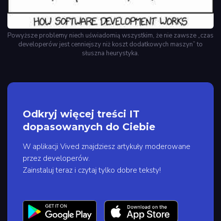
Powyższe problemy niech uświadomią wszystkim, że nie zawsze „czas
developerów jest cenniejszy niż koszt dodatkowych maszyn” to
słuszna heurystyka.
Odkryj więcej treści IT
dopasowanych do Ciebie
W aplikacji Vived znajdziesz artykuły moderowane
przez developerów.
Zainstaluj teraz i czytaj tylko dobre teksty!