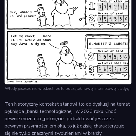
Wtedy jeszcze nie wiedzieli, że to początek nowej internetowej tradycji.
Ten historyczny kontekst stanowi tło do dyskusji na temat
pęknięcia „bańki technologicznej” w 2023 roku. Choć
pewnie można to „pęknięcie” potraktować jeszcze z
pewnym przymróżeniem oka, to już dzisiaj charakteryzuje
się nie tylko znacznymi zwolnieniami w branży