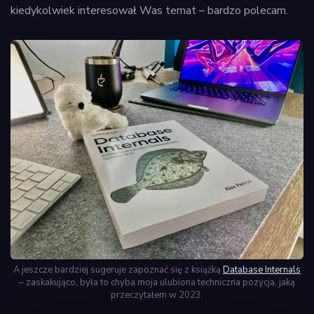
kiedykolwiek interesował Was temat – bardzo polecam.
A jeszcze bardziej sugeruje zapoznać się z książką
Database Internals
– zaskakująco, była to chyba moja ulubiona techniczna pozycja, jaką
przeczytałem w 2023.