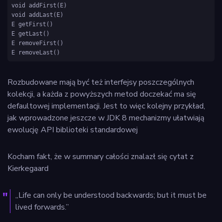
void addFirst(E)

void addLast(E)

E getFirst()

E getLast()

E removeFirst()

E removeLast()
Rozbudowane mają być też interfejsy poszczególnych
kolekcji, a każda z powyższych metod doczekać ma się
defaultowej implementacji. Jest to więc kolejny przykład,
jak wprowadzone jeszcze w JDK 8 mechanizmy ułatwiają
ewolucję API biblioteki standardowej
Kocham fakt, że w summary całości znalazł się cytat z
Kierkegaard
„Life can only be understood backwards; but it must be
lived forwards.”