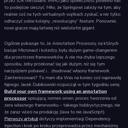
przez JDK metodami. IMHO jako społeczność powinno nas
to podejście cieszyć. Miło, że Springowi zależy na tym, aby
realnie coś na tych wirtualnych wątkach zyskać, a nie tylko
odhaczyć sobie kolejny „rewolucyjny” feature. Ponownie,
nowi gracze mają łatwiej niż wieloletni gigant.
Ogólnie pokazuje to, że Annotation Procesory, na których
bazuje Micronaut i koledzy, były dużym game-changerem
dla przestrzeni frameworków. A nie ma chyba lepszego
sposobu, żeby przekonać się jak dużym, niż się tym
narzędziem pobawić i… zbudować własny framework.
Zainteresowani? To mam dla Was na koniec coś naprawdę
fajnego. Jacek Dubikowski rozpoczął w tym tygodniu serię
Build your own framework using an annotation
processor
opisującą, nomen omen, proces tworzenia od
zera własnego frameworku – takiego hobbystycznego, nie
że zaraz wleci na produkcję (Java to nie JavaScript).
Pierwszy artykuł
dotyczy implementacji Dependency
Injection i krok po kroku przeprowadza przez mechanizmy