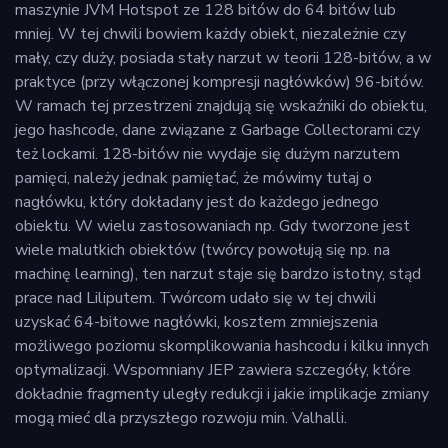
maszynie JVM Hotspot ze 128 bitów do 64 bitów lub
mniej. W tej chwili bowiem każdy obiekt, niezależnie czy
mały, czy duży, posiada stały narzut w teorii 128-bitów, a w
praktyce (przy włączonej kompresji nagłówków) 96-bitów.
W ramach tej przestrzeni znajdują się wskaźniki do obiektu,
jego hashcode, dane związane z Garbage Collectorami czy
też lockami. 128-bitów nie wydaje się dużym narzutem
pamięci, należy jednak pamiętać, że mówimy tutaj o
nagłówku, który dokładany jest do każdego jednego
obiektu. W wielu zastosowaniach np. Gdy tworzone jest
wiele malutkich obiektów (twórcy powołują się np. na
machinę learning), ten narzut staje się bardzo istotny, stąd
prace nad Liliputem. Twórcom udało się w tej chwili
uzyskać 64-bitowe nagłówki, kosztem zmniejszenia
możliwego poziomu skomplikowania hashcodu i kilku innych
optymalizacji. Wspomniany JEP zawiera szczegóły, które
dokładnie fragmenty uległy redukcji i jakie implikacje zmiany
mogą mieć dla przyszłego rozwoju min. Valhalli.