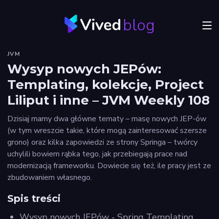
blog
Menu
JVM
JVM
Wysyp nowych JEPów:
Templating, kolekcje, Project
Craftsmanship
Liliput i inne – JVM Weekly 108
Frontend
Dzisiaj mamy dwa główne tematy – masę nowych JEP-ów
Autorzy
(w tym wreszcie takie, które mogą zainteresować szersze
grono) oraz kilka zapowiedzi ze strony Springa – twórcy
Odkryj
uchylili bowiem rąbka tego, jak przebiegają prace nad
Vived
modernizacją frameworku. Dowiecie się też, ile pracy jest ze
zbudowaniem własnego.
Spis treści
Wysyp nowych JEPów - Spring Templating,
Privacy