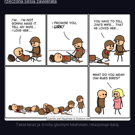
rzeczona sesja zawierała
.
Także teraz ja, trochę głuchym telefonem, relacjonuje dalej.