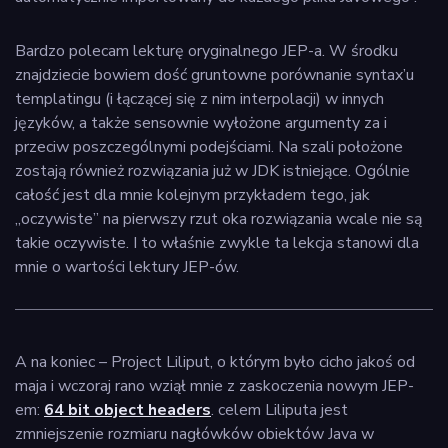
Bardzo polecam lekturę oryginalnego JEP-a. W środku
znajdziecie bowiem dość gruntowne porównanie syntax’u
templatingu (i łączącej się z nim interpolacji) w innych
języków, a także sensownie wyłożone argumenty za i
przeciw poszczególnymi podejściami. Na szali położone
zostają również rozwiązania już w JDK istniejące. Ogólnie
całość jest dla mnie kolejnym przykładem tego, jak
„oczywiste” na pierwszy rzut oka rozwiązania wcale nie są
takie oczywiste. I to właśnie zwykle ta lekcja stanowi dla
mnie o wartości lektury JEP-ów.
A na koniec – Project Liliput, o którym było cicho jakoś od
maja i wczoraj rano wziął mnie z zaskoczenia nowym JEP-
em:
64 bit object headers
. celem Liliputa jest
zmniejszenie rozmiaru nagłówków obiektów Java w