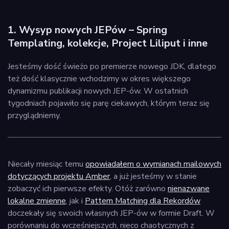
1. Wysyp nowych JEPów – Spring
Templating, kolekcje, Project Liliput i inne
Jesteśmy dość świeżo po premierze nowego JDK, dlatego
też dość klasycznie wchodzimy w okres większego
dynamizmu publikacji nowych JEP-ów. W ostatnich
tygodniach pojawiło się parę ciekawych, którym teraz się
przyglądniemy.
Niecały miesiąc temu
opowiadałem o wymianach mailowych
dotyczących projektu Amber
, a już jesteśmy w stanie
zobaczyć ich pierwsze efekty. Otóż zarówno
nienazwane
lokalne zmienne
, jak i
Pattern Matching dla Rekordów
doczekały się swoich własnych JEP-ów w formie Draft. W
porównaniu do wcześniejszych, nieco chaotycznych z