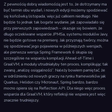
Z pewnością dobrą wiadomością jest to, że dotrzymany ma
być termin obu wydań, i nowych edycji możemy spodziewać
się końcówką listopada, więc już całkiem niedługo. Nie
będzie to jednak tak bogate wydanie, jak zapowiadało się
przy pierwszych zapowiedziach – okazuje się bowiem, że
długo oczekiwane wsparcie JPMSa, systemu modułów Javy,
nie będzie gotowe na premierę. Jak przyznają twórcy, można
się spodziewać jego pojawienia w późniejszych wersjach,
ale pierwsza wersja Spring Framework 6 skupia się
szczególnie na wsparciu kompilacji Ahead-of-Time i
GraalVM, a moduły utrudniałyby ten proces, komplikując tak
zwaną „analizę osiągalności”. Należy bowiem pamiętać, że
w odróżnieniu od nowych graczy na rynku frameworków jak
Quarkus, Helidon czy Micronaut, Spring bardzo, bardzo
mocno opiera się na Reflection API. Dla niego więc proces
wsparcia dla GraalVM, który refleksji nie wspiera jest więc
znacznie trudniejszy.