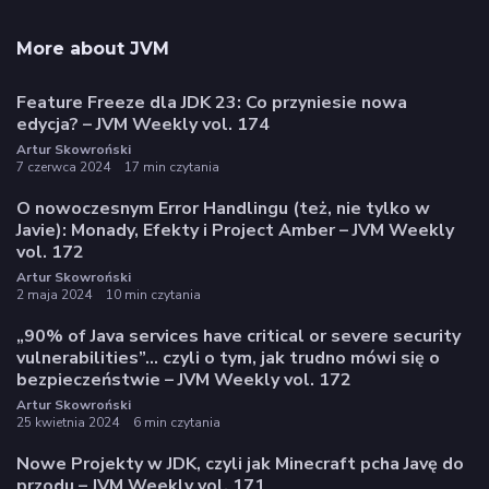
More about JVM
Feature Freeze dla JDK 23: Co przyniesie nowa
edycja? – JVM Weekly vol. 174
Artur Skowroński
7 czerwca 2024
17 min czytania
O nowoczesnym Error Handlingu (też, nie tylko w
Javie): Monady, Efekty i Project Amber – JVM Weekly
vol. 172
Artur Skowroński
2 maja 2024
10 min czytania
„90% of Java services have critical or severe security
vulnerabilities”… czyli o tym, jak trudno mówi się o
bezpieczeństwie – JVM Weekly vol. 172
Artur Skowroński
25 kwietnia 2024
6 min czytania
Nowe Projekty w JDK, czyli jak Minecraft pcha Javę do
przodu – JVM Weekly vol. 171