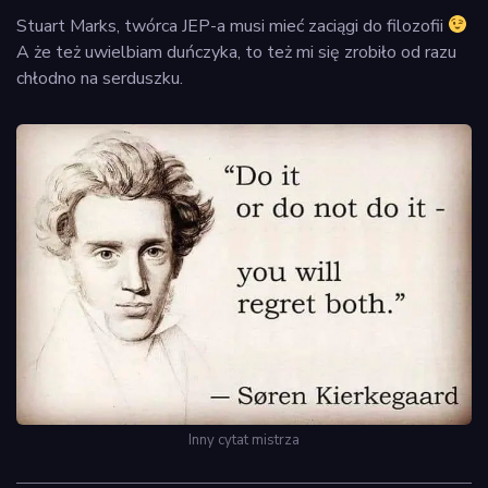
Stuart Marks, twórca JEP-a musi mieć zaciągi do filozofii
A że też uwielbiam duńczyka, to też mi się zrobiło od razu
chłodno na serduszku.
Inny cytat mistrza