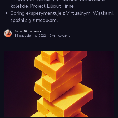
policy
kolekcje, Project Liliput i inne
Spring eksperymentuje z Virtualnymi Wątkami,
spóźni się z modułami.
Artur Skowroński
12 października 2022
6 min czytania