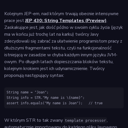
Kolejnym JEP-em, nad którym trwają obecnie intensywne
prace jest
JEP 430: String Templates (Preview)
.
Zaskakujące jest, jak dość późno w swoim cyklu życia (język
ma w końcu już trochę lat na karku) twórcy Javy
zdecydowali się zabrać za ułatwienie programistom pracy z
dłuższymi fragmentami tekstu, czyli na funkcjonalność
istniejącą w zasadzie w chyba każdym innym języku JVM-
owym. Po długich latach dopieszczania bloków tekstu,
kolejnym krokiem jest ich udynamicznienie. Twórcy
proponują następujący syntax:
String name = "Joan";

String info = STR."My name is \{name}";

assert info.equals("My name is Joan");   // true
W którym STR to tak zwany
,
template processor
automatycznie importowany do każdego pliku Javowego .