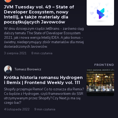
JVM Tuesday vol. 49 – State of
Developer Ecosystem, nowy
Intellij, a także materiały dla
początkujących Javowców
W dniu dzisiejszym rządzi JetBrains - zarówno ciąg
dalszy tematu The State of Developer Ecosystem
2021, jak i nowa wersja Intellij IDEA. A jako bonus -
świetny, niedeprymujący zbiór materiałów dla mniej
doświadczonych Javowców.
3 sierpnia 2021
8 min czytania
FRONTEND
Tomasz Borowicz
Krótka historia romansu Hydrogen
i Remix | Frontend Weekly vol. 111
Shopify przejmuje Remix! Co to oznacza dla Remix?
Co będzie z Hydrogen, czyli frameworkiem do SSR
utrzymywanym przez Shopify? Czy Next.js ma się
czego bać?
4 listopada 2022
9 min czytania