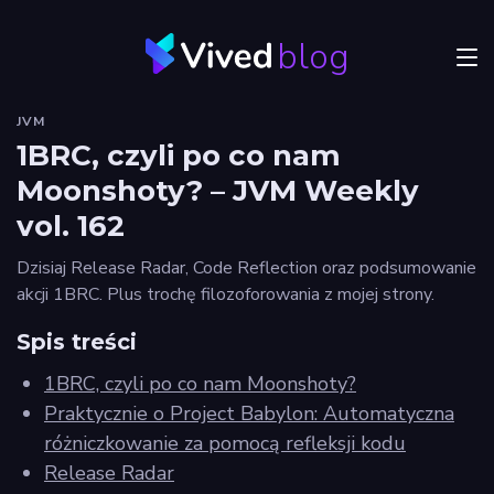
blog
Menu
JVM
JVM
1BRC, czyli po co nam
Moonshoty? – JVM Weekly
Craftsmanship
vol. 162
Frontend
Dzisiaj Release Radar, Code Reflection oraz podsumowanie
Autorzy
akcji 1BRC. Plus trochę filozoforowania z mojej strony.
Spis treści
Odkryj
Vived
1BRC, czyli po co nam Moonshoty?
Praktycznie o Project Babylon: Automatyczna
różniczkowanie za pomocą refleksji kodu
Release Radar
Privacy