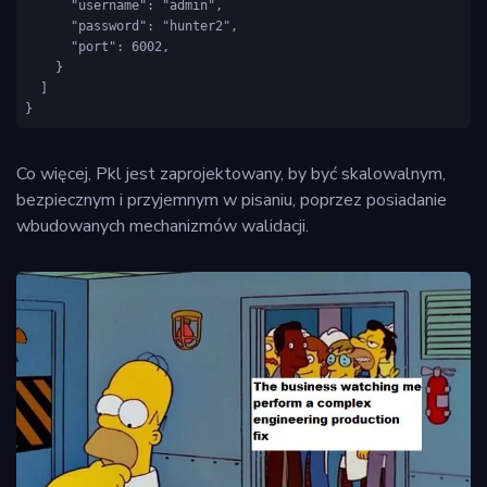
      "username": "admin",

      "password": "hunter2",

      "port": 6002,

    }

  ]

Co więcej, Pkl jest zaprojektowany, by być skalowalnym,
bezpiecznym i przyjemnym w pisaniu, poprzez posiadanie
wbudowanych mechanizmów walidacji.