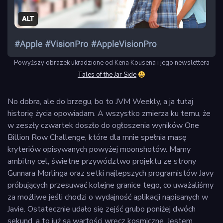
Powyższy obrazek ukradzione od Kena Kousena i jego newslettera
Tales of the Jar Side
No dobra, ale do brzegu, bo to JVM Weekly, a ja tutaj
historię życia opowiadam. A wszystko zmierza ku temu, że
w zeszły czwartek doszło do ogłoszenia wyników One
Billion Row Challenge, które dla mnie spełnia masę
kryteriów opisywanych powyżej moonshotów. Mamy
ambitny cel, świetne przywództwo projektu ze strony
Gunnara Morlinga oraz setki najlepszych programistów Javy
próbujących przesuwać kolejne granice tego, co uważaliśmy
za możliwe jeśli chodzi o wydajność aplikacji napisanych w
Javie. Ostatecznie udało się zejść grubo poniżej dwóch
sekund, a to już są wartości wręcz kosmiczne. Jestem