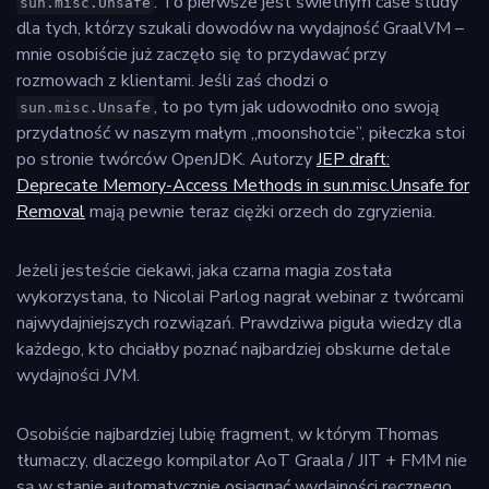
. To pierwsze jest świetnym case study
sun.misc.Unsafe
dla tych, którzy szukali dowodów na wydajność GraalVM –
mnie osobiście już zaczęło się to przydawać przy
rozmowach z klientami. Jeśli zaś chodzi o
, to po tym jak udowodniło ono swoją
sun.misc.Unsafe
przydatność w naszym małym „moonshotcie”, piłeczka stoi
po stronie twórców OpenJDK. Autorzy
JEP draft:
Deprecate Memory-Access Methods in sun.misc.Unsafe for
Removal
mają pewnie teraz ciężki orzech do zgryzienia.
Jeżeli jesteście ciekawi, jaka czarna magia została
wykorzystana, to Nicolai Parlog nagrał webinar z twórcami
najwydajniejszych rozwiązań. Prawdziwa piguła wiedzy dla
każdego, kto chciałby poznać najbardziej obskurne detale
wydajności JVM.
Osobiście najbardziej lubię fragment, w którym Thomas
tłumaczy, dlaczego kompilator AoT Graala / JIT + FMM nie
są w stanie automatycznie osiągnąć wydajności ręcznego