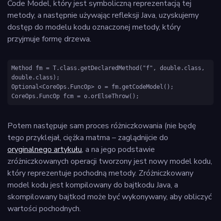
Code Model, który jest symboliczną reprezentacją tej
metody, a następnie używając refleksji Java, uzyskujemy
dostęp do modelu kodu oznaczonej metody, który
przyjmuje formę drzewa.
Method fm = T.class.getDeclaredMethod("f", double.class, 
double.class);

Optional<CoreOps.FuncOp> o = fm.getCodeModel();

Potem następuje sam proces różniczkowania (nie będę
tego przyklejał, ciężka matma – zaglądnijcie do
oryginalnego artykułu
, a na jego podstawie
zróżniczkowanych operacji tworzony jest nowy model kodu,
który reprezentuje pochodną metody. Zróżniczkowany
model kodu jest kompilowany do bajtkodu Java, a
skompilowany bajtkod może być wykonywany, aby obliczyć
wartości pochodnych.