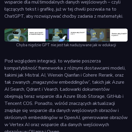
wsparcie dla multimodalnych danych wejściowych – czyli
łączących tekst i grafikę, już w tej chwili pozwala na to
ChatGPT, aby rozwiązywać choćby zadania z matematyki.
Chyba nigdzie GPT nie jest tak nadużywane jak w edukacji
Pod względem integracji, to wydanie poszerza
kompatybilność frameworka z różnymi dostawcami modeli,
takimi jak Mistral AI, Wenxin Qianfan i Cohere Rerank, oraz
tak zwanych „magazynów embeddingów”, takich jak Azure
AI Search, Qdrant i Vearch. Ładowarki dokumentów
obejmują teraz wsparcie dla Azure Blob Storage, GitHub i
Tencent COS. Ponadto, wśród znaczących aktualizacji
znajduje się wsparcie dla danych wejściowych obrazów i
skróconych embeddingów w OpenAI, generowanie obrazów
w Vertex AI oraz wsparcie dla danych wejściowych
obrazów w Ollama i Qwen.