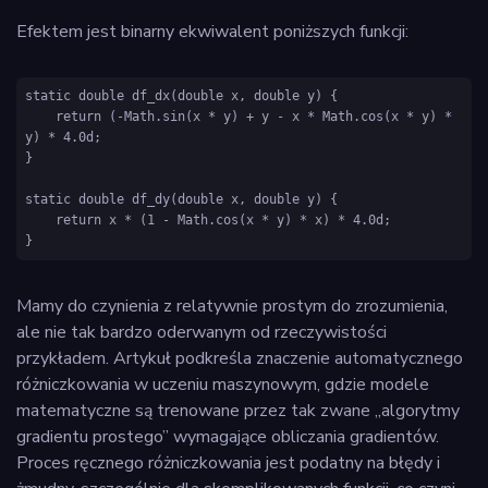
Efektem jest binarny ekwiwalent poniższych funkcji:
static double df_dx(double x, double y) {

    return (-Math.sin(x * y) + y - x * Math.cos(x * y) * 
y) * 4.0d;

}

static double df_dy(double x, double y) {

    return x * (1 - Math.cos(x * y) * x) * 4.0d;

Mamy do czynienia z relatywnie prostym do zrozumienia,
ale nie tak bardzo oderwanym od rzeczywistości
przykładem. Artykuł podkreśla znaczenie automatycznego
różniczkowania w uczeniu maszynowym, gdzie modele
matematyczne są trenowane przez tak zwane „algorytmy
gradientu prostego” wymagające obliczania gradientów.
Proces ręcznego różniczkowania jest podatny na błędy i