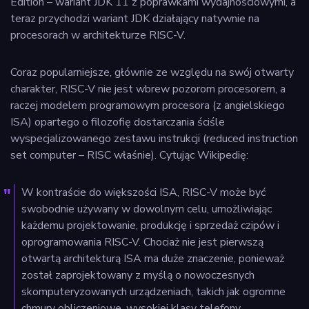
Edition – wariant JDK 11 z poprawkami wydajnościowymi, a
teraz przychodzi wariant JDK działający natywnie na
procesorach w architekturze RISC-V.
Coraz popularniejsze, głównie ze względu na swój otwarty
charakter, RISC-V nie jest wbrew pozorom procesorem, a
raczej modelem programowym procesora (z angielskiego
ISA) opartego o filozofię dostarczania ściśle
wyspecjalizowanego zestawu instrukcji (reduced instruction
set computer – RISC właśnie). Cytując Wikipedię:
W kontraście do większości ISA, RISC-V może być
swobodnie używany w dowolnym celu, umożliwiając
każdemu projektowanie, produkcję i sprzedaż czipów i
oprogramowania RISC-V. Chociaż nie jest pierwszą
otwartą architekturą ISA ma duże znaczenie, ponieważ
został zaprojektowany z myślą o nowoczesnych
skomputeryzowanych urządzeniach, takich jak ogromne
chmury obliczeniowe, wysokiej klasy telefony