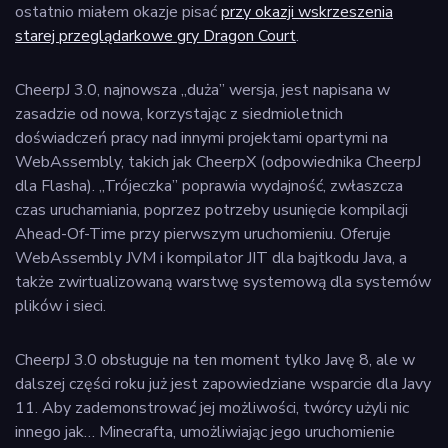
ostatnio miałem okazje pisać
przy okazji wskrzeszenia
starej przeglądarkowe gry Dragon Court
.
CheerpJ 3.0, najnowsza „duża” wersja, jest napisana w
zasadzie od nowa, korzystając z siedmioletnich
doświadczeń pracy nad innymi projektami opartymi na
WebAssembly, takich jak CheerpX (odpowiednika CheerpJ
dla Flasha). „Trójeczka” poprawia wydajność, zwłaszcza
czas uruchamiania, poprzez potrzeby usunięcie kompilacji
Ahead-Of-Time przy pierwszym uruchomieniu. Oferuje
WebAssembly JVM i kompilator JIT dla bajtkodu Java, a
także zwirtualizowaną warstwę systemową dla systemów
plików i sieci.
CheerpJ 3.0 obsługuje na ten moment tylko Javę 8, ale w
dalszej części roku już jest zapowiedziane wsparcie dla Javy
11. Aby zademonstrować jej możliwości, twórcy użyli nic
innego jak… Minecrafta, umożliwiając jego uruchomienie