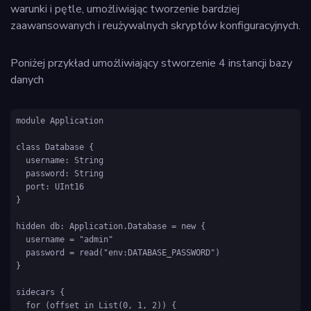
warunki i pętle, umożliwiając tworzenie bardziej
zaawansowanych i reużywalnych skryptów konfiguracyjnych.
Poniżej przykład umożliwiający stworzenie 4 instancji bazy
danych
module Application

class Database {

  username: String

  password: String

  port: UInt16

}

hidden db: Application.Database = new {

  username = "admin"

  password = read("env:DATABASE_PASSWORD")

}

sidecars {

  for (offset in List(0, 1, 2)) {
