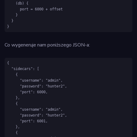
    (db) {

      port = 6000 + offset

    }

  }

Co wygeneruje nam poniższego JSON-a:
{

  "sidecars": [

    {

      "username": "admin",

      "password": "hunter2",

      "port": 6000,

    },

    {

      "username": "admin",

      "password": "hunter2",

      "port": 6001,

    },

    {
