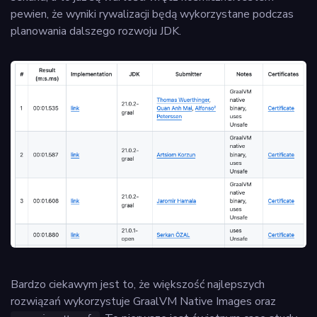
pewien, że wyniki rywalizacji będą wykorzystane podczas
planowania dalszego rozwoju JDK.
Bardzo ciekawym jest to, że większość najlepszych
rozwiązań wykorzystuje GraalVM Native Images oraz