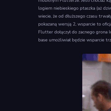
mobilnym Flutterze. Jeśli chociaż k
logiem niebieskiego ptaszka (aż dziw
wiecie, że od dłuższego czasu trwa
pokazaną wersją 2, wsparcie to oficj
Flutter dołączył do zacnego grona I
base umożliwiał będzie wsparcie trz