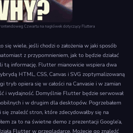
Frontendoweg Czwartu na nagłówek dotyczący Fluttera
 się wiele, jeśli chodzi o założenia w jaki sposób
atomiast z przypomnieniem, jak to będzie działać
ili tą informację. Flutter mianowicie wspiera dwa
 hybrydą HTML, CSS, Canvas i SVG zoptymalizowaną
gi tryb opiera się w całości na Canvasie i w zamian
ość i wydajność. Domyślnie Flutter będzie serwował
obilnych i w drugim dla desktopów. Pogrzebałem
i się znaleźć stron, które zdecydowałby się na
łem za to na świetne demo z prezentacji Google’a,
działa Flutter w przeglądarce. Możecie go znaleźć