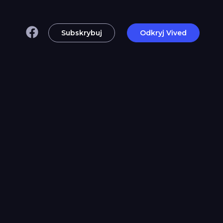
Subskrybuj
Odkryj Vived