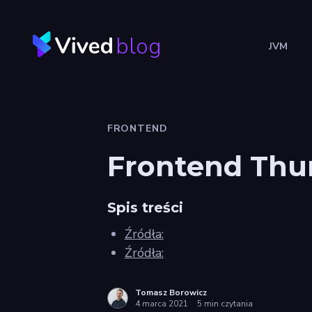
blog
JVM
FRONTEND
Frontend Thur
Spis treści
Źródła:
Źródła:
Tomasz Borowicz
4 marca 2021
5 min czytania