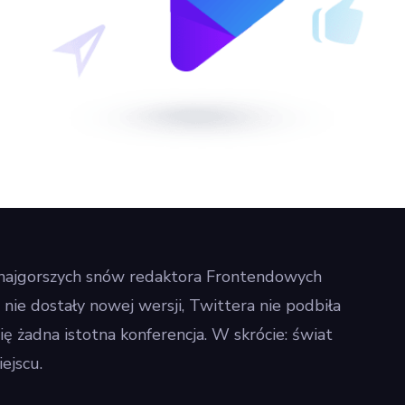
m najgorszych snów redaktora Frontendowych
ie dostały nowej wersji, Twittera nie podbiła
ię żadna istotna konferencja. W skrócie: świat
ejscu.