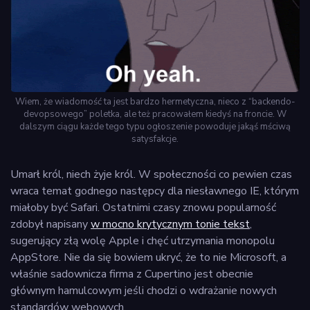
Wiem, że wiadomość ta jest bardzo hermetyczna, nieco z “backendo-
devopsowego” poletka, ale też pracowałem kiedyś na froncie. W
dalszym ciągu każde tego typu ogłoszenie powoduje jakąś mściwą
satysfakcje.
Umarł król, niech żyje król. W społeczności co pewien czas
wraca temat godnego następcy dla niesławnego IE, którym
miałoby być Safari. Ostatnimi czasy znowu popularność
zdobył napisany
w mocno krytycznym tonie tekst
,
sugerujący złą wolę Apple i chęć utrzymania monopolu
AppStore. Nie da się bowiem ukryć, że to nie Microsoft, a
właśnie sadownicza firma z Cupertino jest obecnie
głównym hamulcowym jeśli chodzi o wdrażanie nowych
standardów webowych.