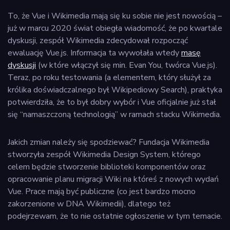
To, że Vue i Wikimedia mają się ku sobie nie jest nowością –
już w marcu 2020 świat obiegła wiadomość, że po kwartale
dyskusji, zespół Wikimedia zdecydował rozpocząć
ewaluację Vue.js. Informacja ta wywołała wtedy
masę
dyskusji
(w które włączył się min. Evan You, twórca Vue.js).
Teraz, po roku testowania (a elementem, który służył za
królika doświadczalnego był Wikipediowy Search), praktyka
potwierdziła, że to był dobry wybór i Vue oficjalnie już stał
się “namaszczoną technologią” w ramach stacku Wikimedia.
Jakich zmian należy się spodziewać? Fundacja Wikimedia
stworzyła zespół Wikimedia Design System, którego
celem będzie stworzenie biblioteki komponentów oraz
opracowanie planu migracji Wiki na któreś z nowych wydań
Vue. Prace mają być publiczne (co jest bardzo mocno
zakorzenione w DNA Wikimedii), dlatego też
podejrzewam, że to nie ostatnie ogłoszenie w tym temacie.