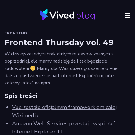
blog
Menu
FRONTEND
JVM
Frontend Thursday vol. 49
Craftsmanship
W dzisiejszej edycji brak dużych releasów znanych z
poprzedniej, ale mamy nadzieję że i tak będziecie
Frontend
zadowoleni
Mamy dla Was duże ogłoszenie o Vue,
dalsze pastwienie się nad Internet Explorerem, oraz
Autorzy
kolejny “atak” na npm.
Odkryj
Spis treści
Vived
Vue zostało oficjalnym frameworkiem całej
Wikimedia
Amazon Web Services przestaje wspierać
Privacy
Internet Explorer 11
policy