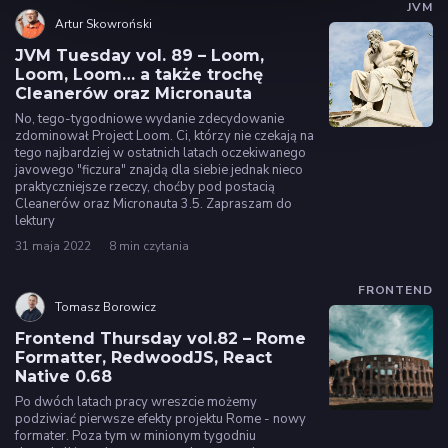
JVM
Artur Skowroński
JVM Tuesday vol. 89 – Loom,
Loom, Loom… a także trochę
Cleanerów oraz Micronauta
No, tego-tygodniowe wydanie zdecydowanie
zdominował Project Loom. Ci, którzy nie czekają na
tego najbardziej w ostatnich latach oczekiwanego
javowego "ficzura" znajdą dla siebie jednak nieco
praktyczniejsze rzeczy, choćby pod postacią
Cleanerów oraz Micronauta 3.5. Zapraszam do
lektury
31 maja 2022
8 min czytania
FRONTEND
Tomasz Borowicz
Frontend Thursday vol.82 – Rome
Formatter, RedwoodJS, React
Native 0.68
Po dwóch latach pracy wreszcie możemy
podziwiać pierwsze efekty projektu Rome - nowy
formater. Poza tym w minionym tygodniu