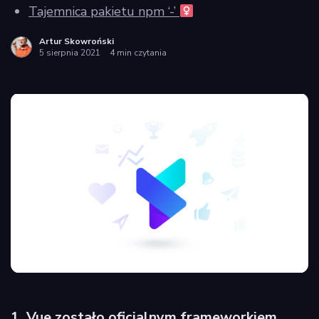
Tajemnica pakietu npm ‘-’
Artur Skowroński
5 sierpnia 2021
4 min czytania
1.
Vue zostało oficjalnym frameworkiem