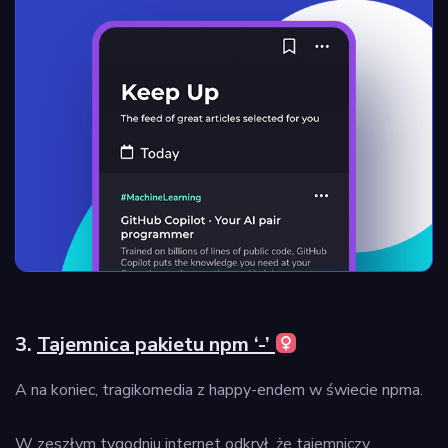
3.
Tajemnica pakietu npm ‘-’
A na koniec, tragikomedia z happy-endem w świecie npma.
W zeszłym tygodniu internet odkrył, że tajemniczy,