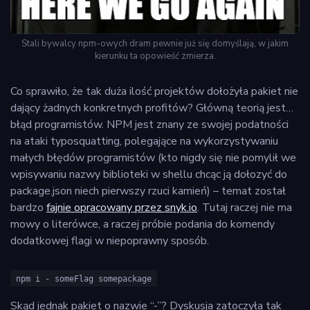
Stali bywalcy npm-owych dram pewnie już się domyślają, w jakim
kierunku ta opowieść zmierza.
Co sprawiło, że tak duża ilość projektów dołożyła pakiet nie
dający żadnych konkretnych profitów? Główną teorią jest…
błąd programistów. NPM jest znany ze swojej podatności
na ataki typosquatting, polegające na wykorzystywaniu
małych błędów programistów (kto nigdy się nie pomylił we
wpisywaniu nazwy biblioteki w shellu chcąc ją dołozyć do
package.json niech pierwszy rzuci kamień) – temat został
bardzo
fajnie opracowany przez snyk.io
. Tutaj raczej nie ma
mowy o literówce, a raczej próbie podania do komendy
dodatkowej flagi w niepoprawny sposób.
npm i - someFlag somepackage
Skąd jednak pakiet o nazwie “-”? Dyskusja zatoczyła tak