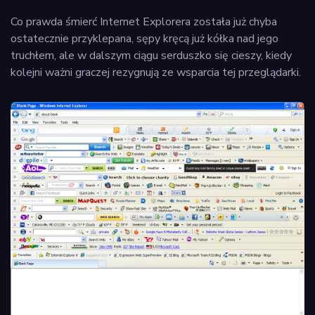
Co prawda śmierć Internet Explorera została już chyba
ostatecznie przyklepana, sępy kręcą już kółka nad jego
truchłem, ale w dalszym ciągu serduszko się cieszy, kiedy
kolejni ważni graczej rezygnują ze wsparcia tej przeglądarki.