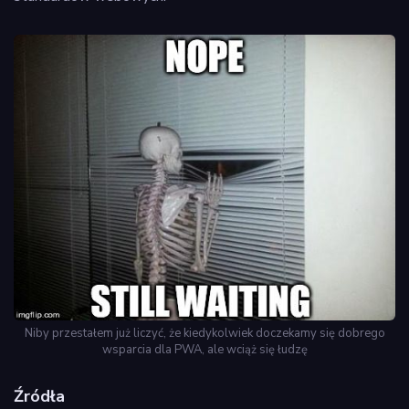
Niby przestałem już liczyć, że kiedykolwiek doczekamy się dobrego
wsparcia dla PWA, ale wciąż się łudzę
Źródła