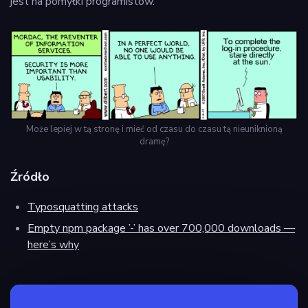
jest na pomyłki programistów.
Może lepiej w tą stronę i mieć od czasu do czasu tą nieuniknioną
dramę?
Źródło
Typosquatting attacks
Empty npm package ’-’ has over 700,000 downloads —
here’s why