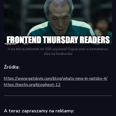
A wy której biblioteki do SSR używacie? Dajcie znać w komentarzu,
albo na facebooku!
Źródła:
https://www.gatsbyjs.com/blog/whats-new-in-gatsby-4/
https://nextjs.org/blog/next-12
A teraz zapraszamy na reklamy: