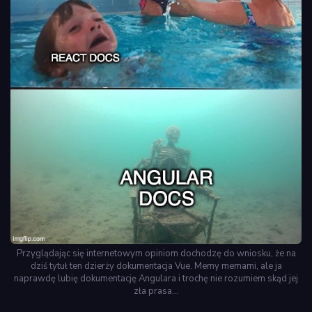
Przyglądając się internetowym opiniom dochodzę do wniosku, że na
dziś tytuł ten dzierży dokumentacja Vue. Memy memami, ale ja
naprawdę lubię dokumentację Angulara i trochę nie rozumiem skąd jej
zła prasa…