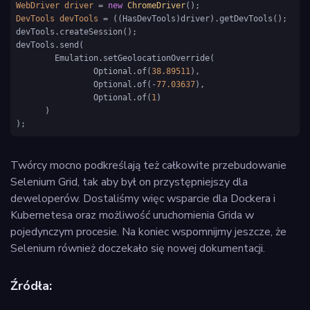
WebDriver
driver
=
new
ChromeDriver
DevTools
devTools
=
 ((HasDevTools)driver).getDevTools();

devTools.createSession();

devTools.send(

        Emulation.setGeolocationOverride(

                Optional.of(
38.89511
),

                Optional.of(-
77.03637
),

                Optional.of(
1
)

      )

);
Twórcy mocno podkreślają też całkowite przebudowanie
Selenium Grid, tak aby był on przystępniejszy dla
deweloperów. Dostaliśmy więc wsparcie dla Dockera i
Kubernetesa oraz możliwość uruchomienia Grida w
pojedynczym procesie. Na koniec wspomnijmy jeszcze, że
Selenium również doczekało się nowej dokumentacji.
Źródła: