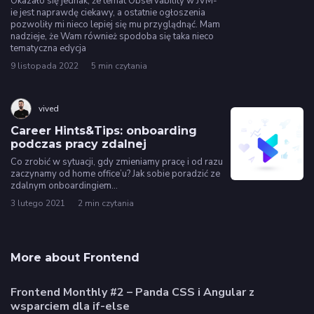
Okazało się jednak, że temat Observability w JVM-
ie jest naprawdę ciekawy, a ostatnie ogłoszenia
pozwoliły mi nieco lepiej się mu przyglądnąć. Mam
nadzieje, że Wam również spodoba się taka nieco
tematyczna edycja
9 listopada 2022
5 min czytania
vived
Career Hints&Tips: onboarding
podczas pracy zdalnej
Co zrobić w sytuacji, gdy zmieniamy pracę i od razu
zaczynamy od home office’u? Jak sobie poradzić ze
zdalnym onboardingiem…
3 lutego 2021
2 min czytania
More about Frontend
Frontend Monthly #2 – Panda CSS i Angular z
wsparciem dla if-else