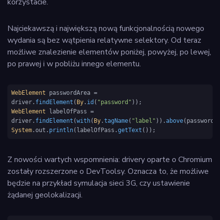
korzystacie.
Najciekawszą i największą nową funkcjonalnością nowego
wydania są bez wątpienia relatywne selektory. Od teraz
możliwe znalezienie elementów poniżej, powyżej, po lewej,
po prawej i w pobliżu innego elementu.
WebElement
 passwordArea = 
driver.
findElement
(
By
.
id
(
"password"
WebElement
 labelOfPass = 
driver.
findElement
(
with
(
By
.
tagName
(
"label"
)).
above
System
.
out
.
println
(labelOfPass.
getText
());
Z nowości wartych wspomnienia: drivery oparte o Chromium
zostały rozszerzone o DevToolsy. Oznacza to, że możliwe
będzie na przykład symulacja sieci 3G, czy ustawienie
żądanej geolokalizacji.