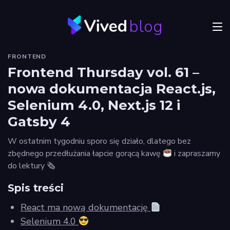
blog
Menu
FRONTEND
JVM
Frontend Thursday vol. 61 –
nowa dokumentacja React.js,
Craftsmanship
Selenium 4.0, Next.js 12 i
Frontend
Gatsby 4
Autorzy
W ostatnim tygodniu sporo się działo, dlatego bez
zbędnego przedłużania łapcie gorącą kawę
i zapraszamy
Odkryj
do lektury 🗞
Vived
Spis treści
React ma nową dokumentację
Privacy
Selenium 4.0
policy