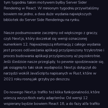
tym tygodniu takim motywem byłby Server Sider
Rendering w React. W minionym tygodniu przywitaliśmy
bowiem nie jedno, a dwa duże wydania największych
bibliotek do Server Side Renderingu na rynku.
Nasze podsumowanie zacznijmy od większego z graczy,
czyli Next.js, który doczekał się wersji oznaczonej
numerkiem 12. Najważniejszą informacją z całego wydania
jest proces odświeżania aplikacji przyśpieszony trzykrotnie i
proces budowania aplikacji przyśpieszony aż pięciokrotnie.
Jeśli śledzicie nasze przeglądy, to pewnie spodziewacie się,
jak osiągnięto taki skok wydajności. Next.js dołączył do
narzędzi wokół JavaScriptu napisanych w Rust, które w
2021 roku rosną jak grzyby po deszczu.
Do nowego Next.js trafiło też kilka funkcjonalności, które
ucieszą wszystkich early adapterów. Od wersji 12
wspierany będzie bowiem React 18, a do fazy alfa trafiło