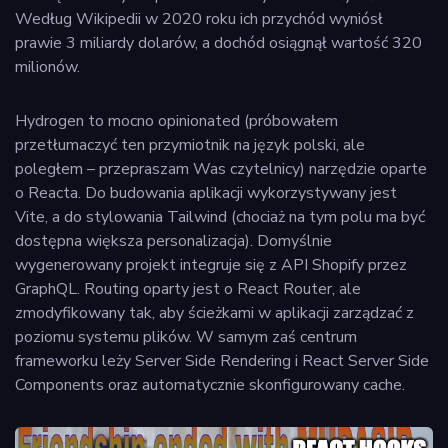
Według Wikipedii w 2020 roku ich przychód wyniósł
prawie 3 miliardy dolarów, a dochód osiągnął wartość 320
milionów.
Hydrogen to mocno opinionated (próbowałem
przetłumaczyć ten przymiotnik na język polski, ale
poległem – przepraszam Was czytelnicy) narzędzie oparte
o Reacta. Do budowania aplikacji wykorzystywany jest
Vite, a do stylowania Tailwind (chociaż na tym polu ma być
dostępna większa personalizacja). Domyślnie
wygenerowany projekt integruje się z API Shopify przez
GraphQL. Routing oparty jest o React Router, ale
zmodyfikowany tak, aby ścieżkami w aplikacji zarządzać z
poziomu systemu plików. W samym zaś centrum
frameworku leży Server Side Rendering i React Server Side
Components oraz automatycznie skonfigurowany cache.