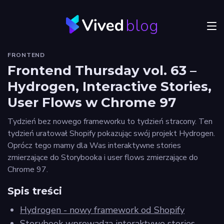
blog
Menu
FRONTEND
JVM
Frontend Thursday vol. 63 –
Hydrogen, Interactive Stories,
Craftsmanship
User Flows w Chrome 97
Frontend
Tydzień bez nowego frameworku to tydzień stracony. Ten
Autorzy
tydzień uratował Shopify pokazując swój projekt Hydrogen.
Oprócz tego mamy dla Was interaktywne stories
Odkryj
zmierzające do Storybooka i user flows zmierzające do
Vived
Chrome 97.
Spis treści
Hydrogen - nowy framework od Shopify
Privacy
policy
Storybook wprowadza interaktywe stories