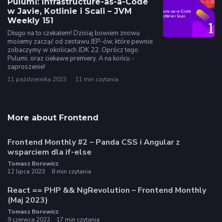
Pulumi: Infrastructure-as-a-Code
w Javie, Kotlinie i Scali – JVM
Weekly 151
Długo na to czekałem! Dzisiaj bowiem znowu
możemy zacząć od zestawu JEP-ów, które pewnie
zobaczymy w okolicach JDK 22. Oprócz tego
Pulumi, oraz ciekawe premiery. A na końcu -
zaproszenie!
11 października 2023
11 min czytania
More about Frontend
Frontend Monthly #2 – Panda CSS i Angular z
wsparciem dla if-else
Tomasz Borowicz
12 lipca 2023
8 min czytania
React == PHP && NgRevolution – Frontend Monthly
(Maj 2023)
Tomasz Borowicz
9 czerwca 2023
17 min czytania