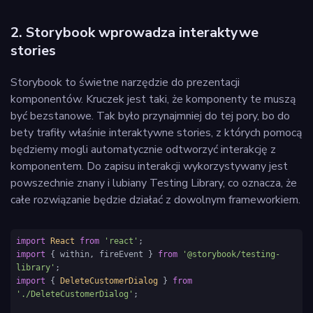
2. Storybook wprowadza interaktywe
stories
Storybook to świetne narzędzie do prezentacji
komponentów. Kruczek jest taki, że komponenty te muszą
być bezstanowe. Tak było przynajmniej do tej pory, bo do
bety trafiły właśnie interaktywne stories, z których pomocą
będziemy mogli automatycznie odtworzyć interakcję z
komponentem. Do zapisu interakcji wykorzystywany jest
powszechnie znany i lubiany Testing Library, co oznacza, że
całe rozwiązanie będzie działać z dowolnym frameworkiem.
import
React
from
'react'
import
 { within, fireEvent } 
from
'@storybook/testing-
library'
import
 { 
DeleteCustomerDialog
 } 
from
'./DeleteCustomerDialog'
;
