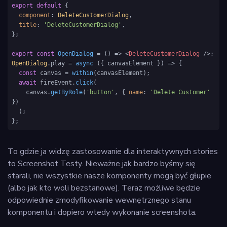
export
default
 {

component
: 
DeleteCustomerDialog
,

title
: 
'DeleteCustomerDialog'
,

};

export
const
OpenDialog
 = (
) => 
<
DeleteCustomerDialog
 />
OpenDialog
.
play
 = 
async
 ({ canvasElement }) => {

const
 canvas = 
within
(canvasElement);

await
 fireEvent.
click
(

    canvas.
getByRole
(
'button'
, { 
name
: 
'Delete Customer'
})

  );

};
To gdzie ja widzę zastosowanie dla interaktywnych stories
to Screenshot Testy. Nieważne jak bardzo byśmy się
starali, nie wszystkie nasze komponenty mogą być głupie
(albo jak kto woli bezstanowe). Teraz możliwe będzie
odpowiednie zmodyfikowanie wewnętrznego stanu
komponentu i dopiero wtedy wykonanie screenshota.