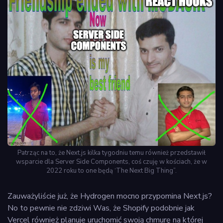
Patrząc na to, że Next.js kilka tygodniu temu również przedstawił
wsparcie dla Server Side Components, coś czuję w kościach, że w
2022 roku to one będą ‘The Next Big Thing”.
Zauważyliście już, że Hydrogen mocno przypomina Next.js?
No to pewnie nie zdziwi Was, że Shopify podobnie jak
Vercel również planuje uruchomić swoją chmurę na której