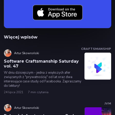
Więcej wpisów
CRAFTSMANSHIP
Artur Skowroński
Software Craftsmanship Saturday
vol. 47
W dniu dzisiejszym - jedna z większych afer
związanych z "prywatnością" od lat oraz dwa
interesujące case study od Facebooka. Zapraszamy
do lektury!
24 lipca 2021
7 min czytania
JVM
Artur Skowroński