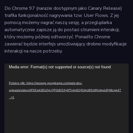
Do Chrome 97 (narazie dostępnym jako Canary Release)
trafiła funkcjonalność nagrywania tzw. User Flows. Z jej
pomocą możemy nagrać naszą sesję, a przeglądarka
automatycznie zapisze ją do postaci strumieni interakcji,
który możemy później odtworzyć. Ponadto Chrome
zawierać będzie interfejs umożliwiający drobne modyfikacje
interakcji na nasze potrzeby.
Odtwarzacz
Media error: Format(s) not supported or source(s) not found
video
Pobierz plik: https://storage.googleapis.com/web-dev-
uploads/video/dPDCek3EhZgLQPGtEG3y0fTn4v82/jDJpU85zWj1dipsUPrMr.mp4?
_=1