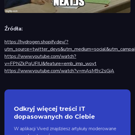
Źródła:
https://hydrogen.shopify.dev/?
utm_source=twitter_devs&utm_medium=social&utm_campa
https://www.youtube.com/watch?
v=FPNZkPqUFIU&feature=emb_imp_woyt
https://www.youtube.com/watch?v=mAsM9c2sGjA
Odkryj więcej treści IT
dopasowanych do Ciebie
W aplikacji Vived znajdziesz artykuły moderowane