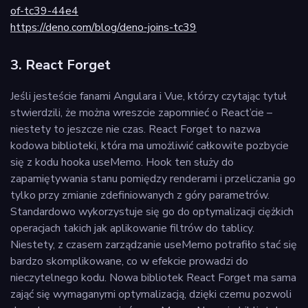
of-tc39-44e4
https://deno.com/blog/deno-joins-tc39
3. React Forget
Jeśli jesteście fanami Angulara i Vue, którzy czytając tytuł
stwierdzili, że można wreszcie zapomnieć o React’cie –
niestety to jeszcze nie czas. React Forget to nazwa
kodowa biblioteki, która ma umożliwić całkowite pozbycie
się z kodu hooka useMemo. Hook ten służy do
zapamiętywania stanu pomiędzy renderami i przeliczania go
tylko przy zmianie zdefiniowanych z góry parametrów.
Standardowo wykorzystuje się go do optymalizacji ciężkich
operacjach takich jak aplikowanie filtrów do tablicy.
Niestety, z czasem zarządzanie useMemo potrafiło stać się
bardzo skomplikowane, co w efekcie prowadzi do
nieczytelnego kodu. Nowa bibliotek React Forget ma sama
zająć się wymaganymi optymalizacją, dzięki czemu pozwoli