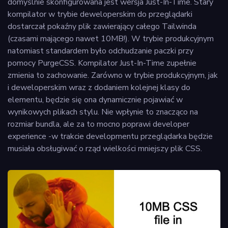
domyślnie skonfigurowana jest wersja Just-In-Time. Stary
kompilator w trybie deweloperskim do przeglądarki
dostarczał pokaźny plik zawierający całego Tailwinda
(czasami mającego nawet 10MB!). W trybie produkcyjnym
natomiast standardem było odchudzanie paczki przy
pomocy PurgeCSS. Kompilator Just-In-Time zupełnie
zmienia to zachowanie. Zarówno w trybie produkcyjnym, jak
i deweloperskim wraz z dodaniem kolejnej klasy do
elementu, będzie się ona dynamicznie pojawiać w
wynikowych plikach stylu. Nie wpłynie to znacząco na
rozmiar bundla, ale za to mocno poprawi developer
experience -w trakcie developmentu przeglądarka będzie
musiała obsługiwać o rząd wielkości mniejszy plik CSS.