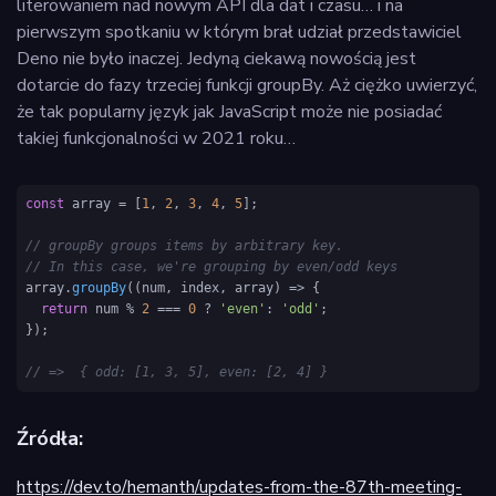
literowaniem nad nowym API dla dat i czasu… i na
pierwszym spotkaniu w którym brał udział przedstawiciel
Deno nie było inaczej. Jedyną ciekawą nowością jest
dotarcie do fazy trzeciej funkcji groupBy. Aż ciężko uwierzyć,
że tak popularny język jak JavaScript może nie posiadać
takiej funkcjonalności w 2021 roku…
const
 array = [
1
, 
2
, 
3
, 
4
, 
5
];

// groupBy groups items by arbitrary key.
// In this case, we're grouping by even/odd keys
array.
groupBy
(
(
num, index, array
) =>
 {

return
 num % 
2
 === 
0
 ? 
'even'
: 
'odd'
;

});

// =>  { odd: [1, 3, 5], even: [2, 4] }
Źródła:
https://dev.to/hemanth/updates-from-the-87th-meeting-