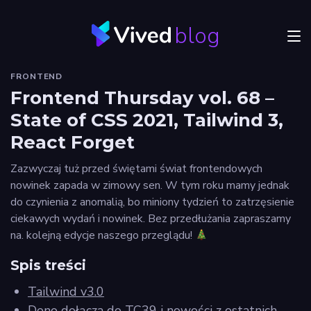
blog
Menu
FRONTEND
JVM
Frontend Thursday vol. 68 –
State of CSS 2021, Tailwind 3,
Craftsmanship
React Forget
Frontend
Zazwyczaj tuż przed świętami świat frontendowych
Autorzy
nowinek zapada w zimowy sen. W tym roku mamy jednak
do czynienia z anomalią, bo miniony tydzień to zatrzęsienie
Odkryj
ciekawych wydań i nowinek. Bez przedłużania zapraszamy
Vived
na. kolejną edycje naszego przeglądu!
Spis treści
Tailwind v3.0
Privacy
policy
Deno dołącza do TC39 i nowości z ostatnich