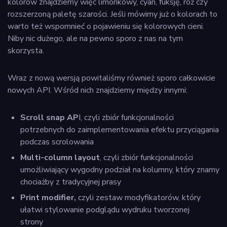
kolorów znajdziemy więc limonkowy, cyan, fuksję, róż czy
rozszerzoną paletę szarości. Jeśli mówimy już o kolorach to
warto też wspomnieć o pojawieniu się kolorowych cieni.
Niby nic dużego, ale na pewno sporo z nas na tym
skorzysta.
Wraz z nową wersją powitaliśmy również sporo całkowicie
nowych API. Wśród nich znajdziemy między innymi:
Scroll snap AP
I, czyli zbiór funkcjonalności
potrzebnych do zaimplementowania efektu przyciągania
podczas scrolowania
Multi-column layout
, czyli zbiór funkcjonalności
umożliwiający wygodny podział na kolumny, który znamy
chociażby z tradycyjnej prasy
Print modifier,
czyli zestaw modyfikatorów, który
ułatwi stylowanie podglądu wydruku tworzonej
strony