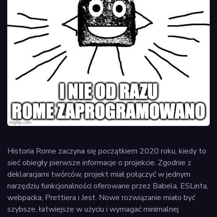
Historia Rome zaczyna się początkiem 2020 roku, kiedy to
sieć obiegły pierwsze informacje o projekcie. Zgodnie z
deklaracjami twórców, projekt miał połączyć w jednym
narzędziu funkcjonalności oferowane przez Babela, ESLinta,
webpacka, Prettiera i Jest. Nowe rozwiązanie miało być
szybsze, łatwiejsze w użyciu i wymagać minimalnej