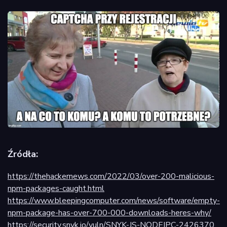
Źródła:
https://thehackernews.com/2022/03/over-200-malicious-
npm-packages-caught.html
https://www.bleepingcomputer.com/news/software/empty-
npm-package-has-over-700-000-downloads-heres-why/
https://security.snyk.io/vuln/SNYK-JS-NODEIPC-2426370