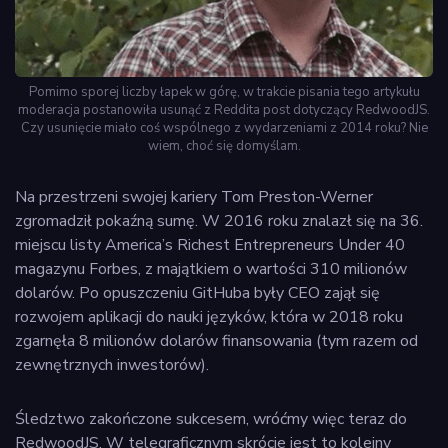
Pomimo sporej liczby łapek w górę, w trakcie pisania tego artykułu
moderacja postanowiła usunąć z Reddita post dotyczący RedwoodJS.
Czy usunięcie miało coś wspólnego z wydarzeniami z 2014 roku? Nie
wiem, choć się domyślam.
Na przestrzeni swojej kariery Tom Preston-Werner
zgromadził pokaźną sumę. W 2016 roku znalazł się na 36.
miejscu listy America’s Richest Entrepreneurs Under 40
magazynu Forbes, z majątkiem o wartości 310 milionów
dolarów. Po opuszczeniu GitHuba były CEO zajął się
rozwojem aplikacji do nauki języków, która w 2018 roku
zgarnęła 8 milionów dolarów finansowania (tym razem od
zewnętrznych inwestorów).
Śledztwo zakończone sukcesem, wróćmy więc teraz do
RedwoodJS. W telegraficznym skrócie jest to kolejny