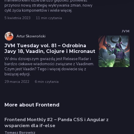
frameworkiem idzie bardzo głęboko, ponieważ
przynosi nową strategię wykrywania zmian, nowy
cykl życia komponentów i wiele więcej.
5 kwietnia 2023
11 min czytania
JVM
Artur Skowroński
JVM Tuesday vol. 81 – Odrobina
Javy 18, Vaadin, Clojure i Micronaut
W dniu dzisiejszym gwiazdą jest Release Radar i
bardzo ciekawe wiadomości związane z Vaadinem.
Czym jest Vaadin? Tego i więcej dowiecie się z
bieżącej edycji.
29 marca 2022
6 min czytania
More about Frontend
Frontend Monthly #2 – Panda CSS i Angular z
wsparciem dla if-else
Tomasz Borowicz