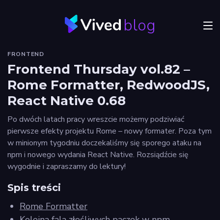
blog
Menu
FRONTEND
JVM
Frontend Thursday vol.82 –
Rome Formatter, RedwoodJS,
Craftsmanship
React Native 0.68
Frontend
Po dwóch latach pracy wreszcie możemy podziwiać
Autorzy
pierwsze efekty projektu Rome – nowy formater. Poza tym
w minionym tygodniu doczekaliśmy się sporego ataku na
Odkryj
npm i nowego wydania React Native. Rozsiądźcie się
Vived
wygodnie i zapraszamy do lektury!
Spis treści
Rome Formatter
Privacy
policy
Kolejna fala złośliwych paczek w npm