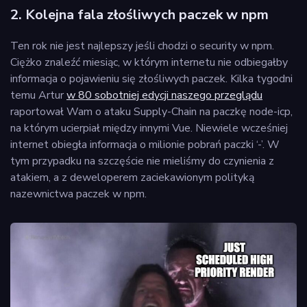
2. Kolejna fala złośliwych paczek w npm
Ten rok nie jest najlepszy jeśli chodzi o security w npm.
Ciężko znaleźć miesiąc, w którym internetu nie odbiegałby
informacja o pojawieniu się złośliwych paczek. Kilka tygodni
temu Artur
w 80 sobotniej edycji naszego przeglądu
raportował Wam o ataku Supply-Chain na paczkę node-icp,
na którym ucierpiał między innymi Vue. Niewiele wcześniej
internet obiegła informacja o milionie pobrań paczki ‘-’. W
tym przypadku na szczęście nie mieliśmy do czynienia z
atakiem, a z deweloperem zaciekawionym polityką
nazewnictwa paczek w npm.