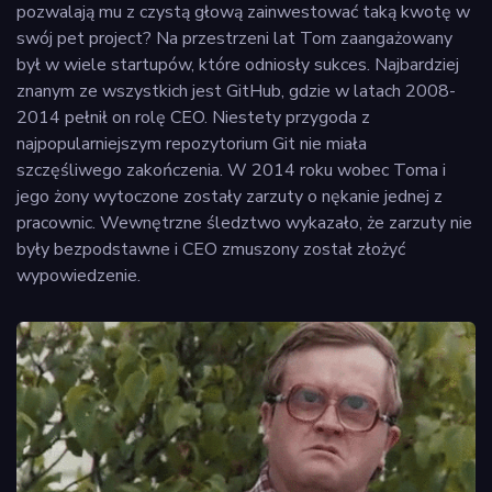
pozwalają mu z czystą głową zainwestować taką kwotę w
swój pet project? Na przestrzeni lat Tom zaangażowany
był w wiele startupów, które odniosły sukces. Najbardziej
znanym ze wszystkich jest GitHub, gdzie w latach 2008-
2014 pełnił on rolę CEO. Niestety przygoda z
najpopularniejszym repozytorium Git nie miała
szczęśliwego zakończenia. W 2014 roku wobec Toma i
jego żony wytoczone zostały zarzuty o nękanie jednej z
pracownic. Wewnętrzne śledztwo wykazało, że zarzuty nie
były bezpodstawne i CEO zmuszony został złożyć
wypowiedzenie.