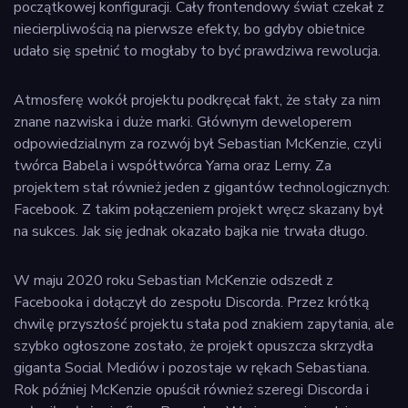
początkowej konfiguracji. Cały frontendowy świat czekał z
niecierpliwością na pierwsze efekty, bo gdyby obietnice
udało się spełnić to mogłaby to być prawdziwa rewolucja.
Atmosferę wokół projektu podkręcał fakt, że stały za nim
znane nazwiska i duże marki. Głównym deweloperem
odpowiedzialnym za rozwój był Sebastian McKenzie, czyli
twórca Babela i współtwórca Yarna oraz Lerny. Za
projektem stał również jeden z gigantów technologicznych:
Facebook. Z takim połączeniem projekt wręcz skazany był
na sukces. Jak się jednak okazało bajka nie trwała długo.
W maju 2020 roku Sebastian McKenzie odszedł z
Facebooka i dołączył do zespołu Discorda. Przez krótką
chwilę przyszłość projektu stała pod znakiem zapytania, ale
szybko ogłoszone zostało, że projekt opuszcza skrzydła
giganta Social Mediów i pozostaje w rękach Sebastiana.
Rok później McKenzie opuścił również szeregi Discorda i