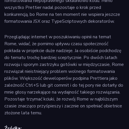
formatowania niepoprawnego składniowo kodu. Mimo
wszystko Prettier nadal pozostaje o krok przed
konkurencją, bo Rome na ten moment nie wspiera jeszcze
formatowania JSX oraz TypeScriptowych dekoratorów.
Przeglądając internet w poszukiwaniu opinii na temat
Rome, widać, że pomimo upływu czasu społeczność
pokłada w projekcie duże nadzieje. Ja osobiście podchodzę
do tematu trochę bardziej sceptycznie. Po dwóch latach
rozwoju i sporym zastrzyku gotówki w międzyczasie, Rome
rozwiązał nieistniejący problem wolnego formatowania
plików. Większość deweloperów podpina Prettiera jako
zależność Ctrl+S lub git commit i do tej pory nie dotarły do
mnie głosy narzekające na wydajność takiego rozwiązania.
Pozostaje trzymać kciuki, że rozwój Rome w najbliższym
czasie znacząco przyśpieszy i zacznie on spełniać obietnice
złożone lata temu.
Źródła: