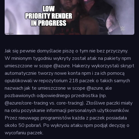
Jak się pewnie domyślacie piszę o tym nie bez przyczyny.
W minionym tygodniu wykryty został atak na pakiety npm
umieszczone w scope @azure. Hakerzy wykorzystali skrypt
automatycznie tworzy nowe konta npm i za ich pomocą
opublikowali w repozytorium 218 paczek o takich samych
nazwach jak te umieszczone w scope @azure, ale
pozbawionych odpowiedniego przedrostka (np.
@azure/core-tracing vs. core-tracing). Złośliwe paczki miały
na celu pozyskanie informacji personalnych użytkowników.
Przez nieuwagę programistów każda z paczek posiadała
około 50 pobrań. Po wykryciu ataku npm podjął decyzję o
wycofaniu paczek.