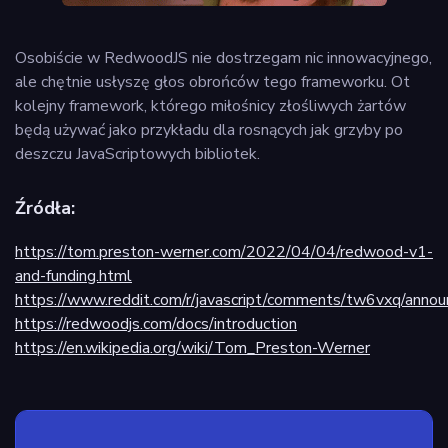
Osobiście w RedwoodJS nie dostrzegam nic innowacyjnego,
ale chętnie usłyszę głos obrońców tego frameworku. Ot
kolejny framework, którego miłośnicy złośliwych żartów
będą używać jako przykładu dla rosnących jak grzyby po
deszczu JavaScriptowych bibliotek.
Źródła:
https://tom.preston-werner.com/2022/04/04/redwood-v1-
and-funding.html
https://www.reddit.com/r/javascript/comments/tw6vxq/anno
https://redwoodjs.com/docs/introduction
https://en.wikipedia.org/wiki/Tom_Preston-Werner