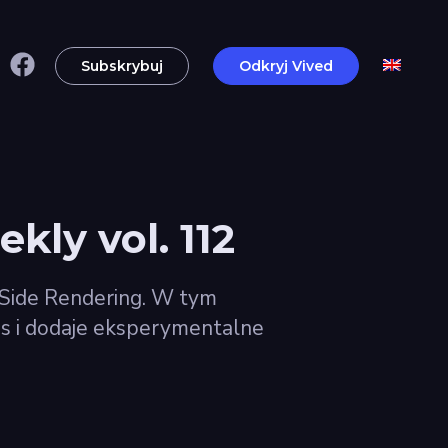
Subskrybuj
Odkryj Vived
kly vol. 112
r Side Rendering. W tym
ds i dodaje eksperymentalne