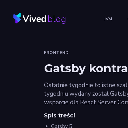
blog
JVM
FRONTEND
Gatsby kontra
Ostatnie tygodnie to istne sza
tygodniu wydany został Gatsby
wsparcie dla React Server Co
Spis treści
Gatsby 5