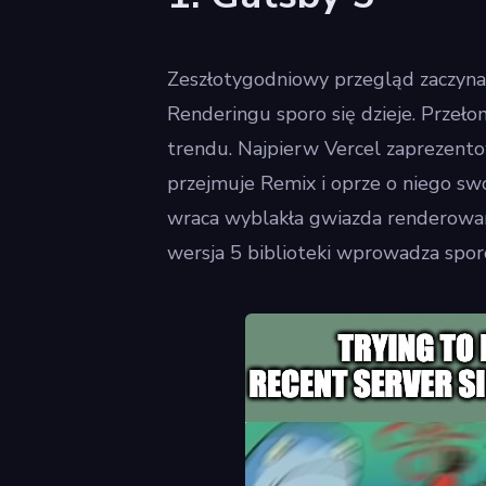
Zeszłotygodniowy przegląd zaczyna
Renderingu sporo się dzieje. Przełom
trendu. Najpierw Vercel zaprezentow
przejmuje Remix i oprze o niego swó
wraca wyblakła gwiazda renderowani
wersja 5 biblioteki wprowadza sporo 