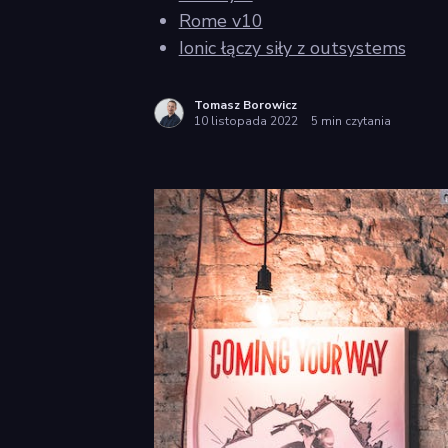
Rome v10
Ionic łączy siły z outsystems
Tomasz Borowicz
10 listopada 2022
5 min czytania