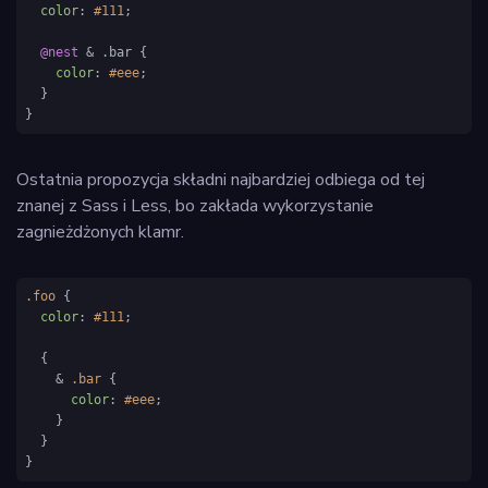
color
: 
#111
;

@nest
 & .bar {

color
: 
#eee
;

  }

}
Ostatnia propozycja składni najbardziej odbiega od tej
znanej z Sass i Less, bo zakłada wykorzystanie
zagnieżdżonych klamr.
.foo
 {

color
: 
#111
;

  {

    & 
.bar
 {

color
: 
#eee
;

    }

  }

}