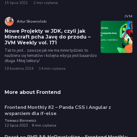
15 lipca 2021
2 min czytania
JVM
Artur Skowroński
Nowe Projekty w JDK, czyli jak
Minecraft pcha Javę do przodu –
JVM Weekly vol. 171
Tak to jest... zawsze jak nie ma mnie tydzień, to
nazbiera się tematów i kolejna edycja jest baaardzo
długa. Miłej lektury/
18 kwietnia 2024
14 min czytania
More about Frontend
Frontend Monthly #2 – Panda CSS i Angular z
wsparciem dla if-else
Tomasz Borowicz
12 lipca 2023
8 min czytania