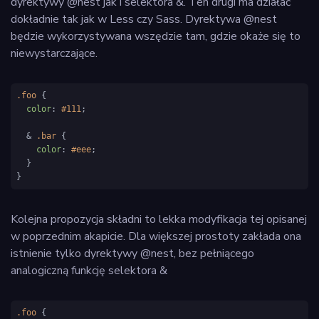
dyrektywy @nest jak i selektora &. Ten drugi ma działać
dokładnie tak jak w Less czy Sass. Dyrektywa @nest
będzie wykorzystywana wszędzie tam, gdzie okaże się to
niewystarczające.
.foo
 {

color
: 
#111
;

  & 
.bar
 {

color
: 
#eee
;

  }

}
Kolejna propozycja składni to lekka modyfikacja tej opisanej
w poprzednim akapicie. Dla większej prostoty zakłada ona
istnienie tylko dyrektywy @nest, bez pełniącego
analogiczną funkcję selektora &
.foo
 {
