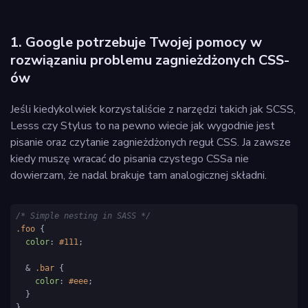
1. Google potrzebuje Twojej pomocy w
rozwiązaniu problemu zagnieżdżonych CSS-
ów
Jeśli kiedykolwiek korzystaliście z narzędzi takich jak SCSS,
Lesss czy Stylus to na pewno wiecie jak wygodnie jest
pisanie oraz czytanie zagnieżdżonych reguł CSS. Ja zawsze
kiedy muszę wracać do pisania czystego CSSa nie
dowierzam, że nadal brakuje tam analogicznej składni.
/* Simple nesting in SASS */
.foo
 {

color
: 
#111
;

  & 
.bar
 {

color
: 
#eee
;

  }

}