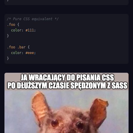
/* Pure CSS equivalent */
.foo
 {

color
: 
#111
;

}

.foo
.bar
 {

color
: 
#eee
;

}