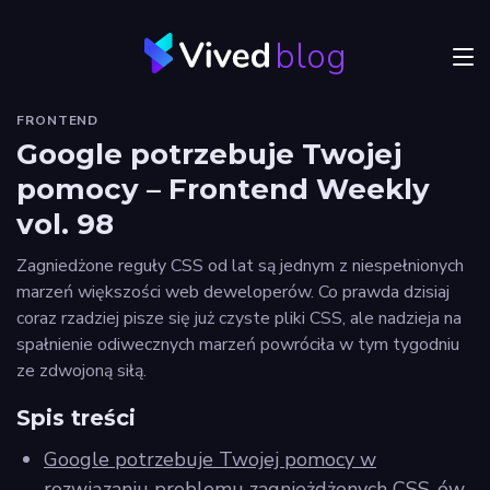
blog
Menu
FRONTEND
JVM
Google potrzebuje Twojej
pomocy – Frontend Weekly
Craftsmanship
vol. 98
Frontend
Zagniedżone reguły CSS od lat są jednym z niespełnionych
Autorzy
marzeń większości web deweloperów. Co prawda dzisiaj
coraz rzadziej pisze się już czyste pliki CSS, ale nadzieja na
Odkryj
spałnienie odiwecznych marzeń powróciła w tym tygodniu
Vived
ze zdwojoną siłą.
Spis treści
Google potrzebuje Twojej pomocy w
Privacy
policy
rozwiązaniu problemu zagnieżdżonych CSS-ów