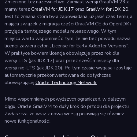
Zmieniono też nazewnictwo. Zamiast wersji GraalVM 23.x
mamy teraz
GraalVM for JDK 17
oraz
GraalVM for JDK 20
.
Jest to zmiana która była zapowiadana już jakiś czas temu, a
mająca związek z migracją części GraalVM CE do OpenJDK i
przyjęcia tamtejszego modelu releasowego. W tym
miejscu warto wspomnieć o tym, że nie bez powodu nazwa
licencji zawiera człon „License for Early Adopter Versions”.
W praktyce bowiem licencja obowiązuje przez rok dla
wersji LTS (jak JDK 17) oraz przez sześć miesięcy dla
wersji nie-LTS (jak JDK 20). Po tym czasie wygasa i zostaje
automatycznie przekonwertowana do dotychczas
obowiązującej
Oracle Technology Network
.
Mimo wspomnianych powyższych ograniczeń, w dalszym
ciągu, Oracle GraalVM to duży krok do przodu dla projektu.
Zwłaszcza, że wraz z nową wersją pojawiają się również
nowe funkcjonalności.