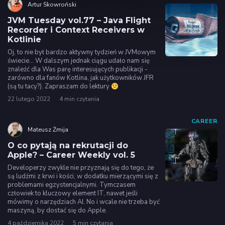
Artur Skowroński
JVM Tuesday vol.77 – Java Flight
Recorder i Context Receivers w
Kotlinie
Oj, to nie był bardzo aktywny tydzień w JVMowym
świecie... W dalszym jednak ciągu udało nam się
znaleźć dla Was parę interesujących publikacji -
zarówno dla fanów Kotlina, jak użytkowników JFR
(są tu tacy?). Zapraszam do lektury
22 lutego 2022
4 min czytania
CAREER
Mateusz Żmija
O co pytają na rekrutacji do
Apple? – Career Weekly vol. 5
Developerzy zwykle nie przyznają się do tego, że
są ludźmi z krwi i kości, w dodatku mierzącymi się z
problemami egzystencjalnymi. Tymczasem
człowiek to kluczowy element IT, nawet jeśli
mówimy o narzędziach AI. No i wcale nie trzeba być
maszyną, by dostać się do Apple.
4 października 2022
5 min czytania