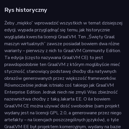
Rys historyczny
Żeby „miękko” wprowadzić wszystkich w temat dzisiejszej
edycji, wypada przyglądnąć się temu, jak historycznie
wyglądała kwestia licencji GraalVM. Ten „Święty Graal
maszyn wirtualnych” zawsze posiadał bowiem dwa różne
warianty – pierwszy z nich to GraalVM Community Edition.
Ta edycja (często nazywana GraalVM CE) to jest
prawdopodobnie ten GraalVM z którym moglibyście mieć
styczność, stanowiący podstawę choćby dla natywnych
obrazów generowanych przez większość frameworków.
Równocześnie jednak istniało coś takiego jak GraalVM
Enterprise Edition. Jednak niech nie zmyli Was zbieżność
nazewnictwa choćby z taką Jakarta EE. O ile bowiem
GraalVM CE można używać dość swobodnie (sam projekt
wydany jest na licencji GPL 2.0, a generowane przez niego
artefakty – na licencjach poszczególnych języków), o tyle
GraalVM EE był projektem komercyjnym, wydany na bazie