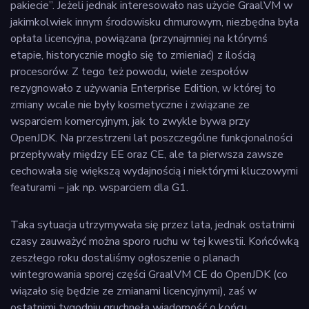
pakiecie”. Jeżeli jednak interesowało nas użycie GraalVM w
jakimkolwiek innym środowisku chmurowym, niezbędna była
opłata licencyjna, powiązana (przynajmniej na którymś
etapie, historycznie mogło się to zmieniać) z ilością
procesorów. Z tego też powodu, wiele zespołów
rezygnowało z używania Enterprise Edition, w której to
zmiany wcale nie były kosmetyczne i związane ze
wsparciem komercyjnym, jak to zwykle bywa przy
OpenJDK. Na przestrzeni lat poszczególne funkcjonalności
przepływały między EE oraz CE, ale ta pierwsza zawsze
cechowała się większą wydajnością i niektórymi kluczowymi
featurami – jak np. wsparciem dla G1.
Taka sytuacja utrzymywała się przez lata, jednak ostatnimi
czasy zauważyć można sporo ruchu w tej kwestii. Końcówką
zeszłego roku dostaliśmy ogłoszenie o planach
wintegrowania sporej części GraalVM CE do OpenJDK (co
wiązało się będzie ze zmianami licencyjnymi), zaś w
ostatnimi tygodniu gruchnęła wiadomość o końcu