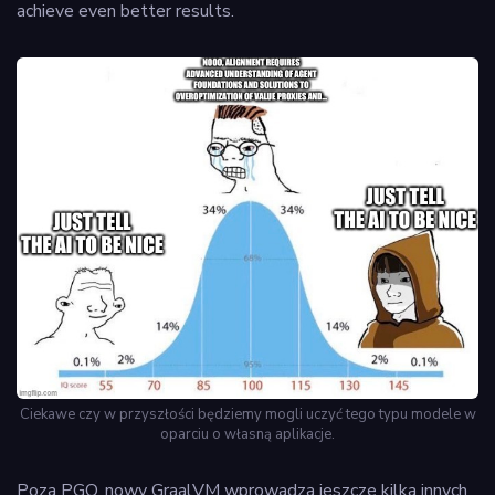
achieve even better results.
Ciekawe czy w przyszłości będziemy mogli uczyć tego typu modele w
oparciu o własną aplikacje.
Poza PGO, nowy GraalVM wprowadza jeszcze kilka innych