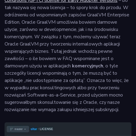
Conditions (GFTC) license for Early Adopter Versions
– bo
tak nazywa się nowa licencja – to spory krok do przodu. W
odróżnieniu od wspomnianych zapisów GraalVM Enterprise
Edition, Oracle GraalVM umożliwia bowiem darmowe
użycie, zarówno w developmencie, jak i na środowisku
komercyjnym. W związku z tym, możemy używać teraz
Oracle GraalVM przy tworzeniu internalowych aplikacji
wspierających biznes. Tutaj jednak wchodzą pewne
zawiłości – o ile bowiem w FAQ wspominane jest o
darmowym użyciu w aplikacjach
komercyjnych
, o tyle
szczegóły licencji wspominają o tym, że muszą być to
aplikacje „nie udostępniane za opłatą”. Oznacza to więc, że
w wypadku prac konsultingowych albo przy tworzeniu
rozwiązań Software-as-a-Service, przed użyciem mocno
sugerowałbym skonsultowanie się z Oracle, czy nasze
rozwiązanie nie wymaga zakupu ichniejszej subskrypcji.