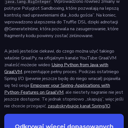
. Wprowadzono również zmiany w
java.lang.BigInteger
polityce Polyglot Sandboxing, które pozwalają na lepszą
kontrolę nad uprawnieniami dla „kodu gościa”. Na koniec,
wprowadzono ulepszenia do Truffle DSL dzięki adnotacji
@GenerateInline, która pozwala na zasugerowanie, które
fragmenty kodu powinny zostać zinlinowane.
A jeżeli jesteście ciekawi, do czego można użyć takiego
właśnie GraalPy, na oficjalnym kanale YouTube GraalVM
znaleść możecie wideo
Using Python from Java with
GraalVM
, prezentujące pełny proces. Podczas ostatniego
Spring I/O (pewnie jeszcze będę do niego wracał) pojawiła
się też sesja
Empower your Spring-Applications with
Python-Features on GraalVM
, ale niestety nagranie nie jest
jeszcze dostępne. Te jednak stopniowo „skapują”, więc jeśli
nie chcecie przegapić,
zasubskrybujcie kanał Spring/IO
.
Odkrywaj więcej dopasowanych