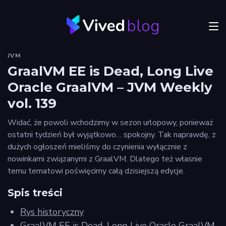
blog
Menu
JVM
JVM
GraalVM EE is Dead, Long Live
Oracle GraalVM – JVM Weekly
Craftsmanship
vol. 139
Frontend
Widać, że powoli wchodzimy w sezon urlopowy, ponieważ
Autorzy
ostatni tydzień był wyjątkowo… spokojny. Tak naprawdę, z
dużych ogłoszeń mieliśmy do czynienia wyłącznie z
Odkryj
nowinkami związanymi z GraalVM. Dlatego też własnie
Vived
temu tematowi poświęcimy całą dzisiejszą edycje.
Spis treści
Rys historyczny
Privacy
GraalVM EE is Dead, Long Live Oracle GraalVM