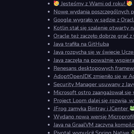
Jesteśmy z Wami od roku!
Nowe wydania poszczególnych p
Google wygrało w sądzie z Oracle
Kotlin stał się szalenie otwarty 
Oracle też zaczęło dobrze grać 
Java trafiła na GitHuba
Java rozpycha się w świecie Uc
Java zaczęła na poważnie wspie
Renesans desktopowych framew
AdoptOpenJDK zmieniło się w Ado
Security Manager usuwany z Javy
Microsoft ostro zaangażował się 
Project Loom dalej się rozwija,
JFrog zamyka Bintray i JCenter
Wydano nową wersję Microprofi
Java na GraalVM zaczyna kompil
Pivotal wypuścił Spring Native