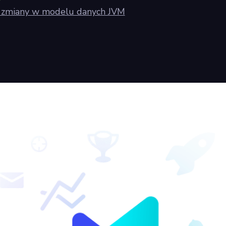
e zmiany w modelu danych JVM