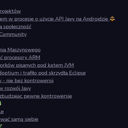
rojektów
m w procesie o użycie API Javy na Androidzie ‍
na społeczność
z Community
zenia Maszynowego
rać procesory ARM
orków pisanych pod kątem JVM
ptium i trafiło pod skrzydła Eclipse
 - nie bez kontrowersji
w rozwój Javy
 wzbudzając pewne kontrowersje
le
ować samą siebie