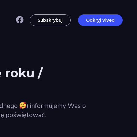
Subskrybuj
Odkryj Vived
 roku /
jednego
) informujemy Was o
chę poświętować.