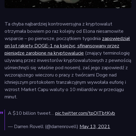
Ta chyba najbardziej kontrowersyjna z kryptowalut
otrzymała bowiem po raz kolejny od Elona niesamowite
wsparcie – po pierwsze, początkiem tygodnia
zapowiedział
on lot rakiety DOGE-1 na księżyc, sfinansowany przez
pieniądze zarobione na kryptowalucie
(znający terminologię
używaną przez inwestorów kryptowalutowych z pewnością
uśmiechnęli się właśnie pod nosem), zaś jego zapowiedź z
wczorajszego wieczoru o pracy z twórcami Doge nad
ichniejszym protokołem tranzakcyjnym wywołała euforię i
wzrost Market Capu waluty o 10 miliardów w przeciągu
minut.
A $10 billion tweet…
pic.twitter.com/tpQITbtKyb
— Darren Rovell (@darrenrovell)
May 13, 2021