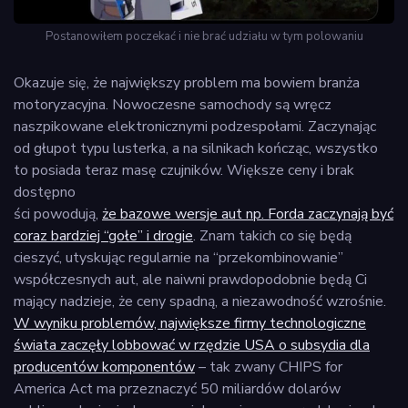
Postanowiłem poczekać i nie brać udziału w tym polowaniu
Okazuje się, że największy problem ma bowiem branża
motoryzacyjna. Nowoczesne samochody są wręcz
naszpikowane elektronicznymi podzespołami. Zaczynając
od głupot typu lusterka, a na silnikach kończąc, wszystko
to posiada teraz masę czujników. Większe ceny i brak
dostępno
ści powodują,
że bazowe wersje aut np. Forda zaczynają być
coraz bardziej “gołe” i drogie
. Znam takich co się będą
cieszyć, utyskując regularnie na “przekombinowanie”
współczesnych aut, ale naiwni prawdopodobnie będą Ci
mający nadzieje, że ceny spadną, a niezawodność wzrośnie.
W wyniku problemów, największe firmy technologiczne
świata zaczęły lobbować w rzędzie USA o subsydia dla
producentów komponentów
– tak zwany CHIPS for
America Act ma przeznaczyć 50 miliardów dolarów