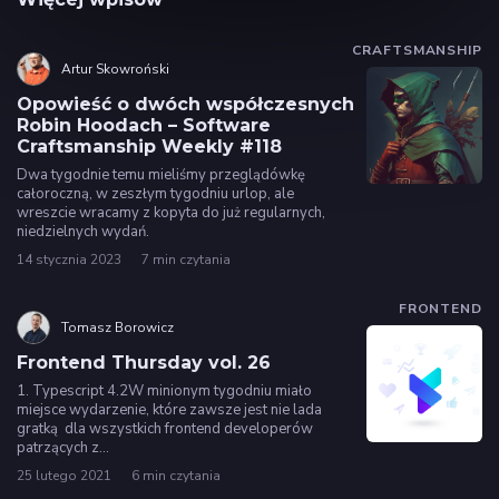
CRAFTSMANSHIP
Artur Skowroński
Opowieść o dwóch współczesnych
Robin Hoodach – Software
Craftsmanship Weekly #118
Dwa tygodnie temu mieliśmy przeglądówkę
całoroczną, w zeszłym tygodniu urlop, ale
wreszcie wracamy z kopyta do już regularnych,
niedzielnych wydań.
14 stycznia 2023
7 min czytania
FRONTEND
Tomasz Borowicz
Frontend Thursday vol. 26
1. Typescript 4.2W minionym tygodniu miało
miejsce wydarzenie, które zawsze jest nie lada
gratką dla wszystkich frontend developerów
patrzących z…
25 lutego 2021
6 min czytania