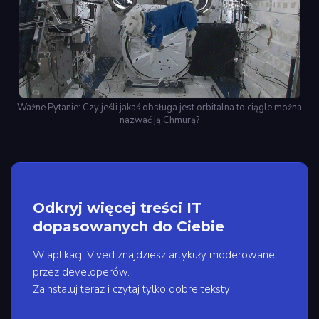
Ważne Pytanie: Czy jeśli jakaś obsługa jest orbitalna to ciągle można
nazwać ją Chmurą?
Odkryj więcej treści IT
dopasowanych do Ciebie
W aplikacji Vived znajdziesz artykuły moderowane
przez developerów.
Zainstaluj teraz i czytaj tylko dobre teksty!