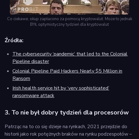
Co ciekawe, okup zapłacono za pomocą kryptowalut. Może to jednak
BYŁ optymistyczny tydzień dla kryptowalut
Źródła:
The cybersecurity ‘pandemic’ that led to the Colonial
Pipeline disaster
Colonial Pipeline Paid Hackers Nearly $5 Million in
Ransom
Irish health service hit by ‘very sophisticated’
ransomware attack
3. To nie był dobry tydzień dla procesorów
Patrząc na to co się dzieje na rynkach, 2021 przejdzie do
historii jako rok potężnych braków na rynku podzespołów –