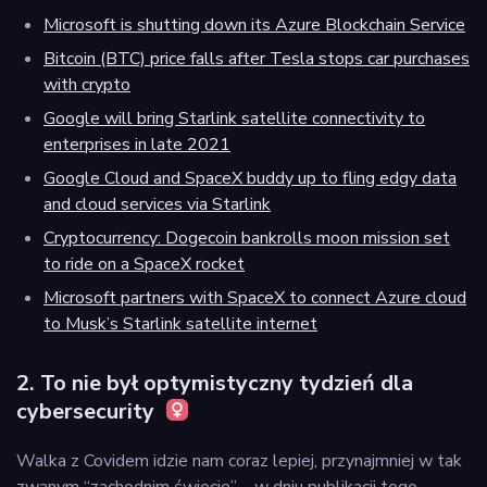
Microsoft is shutting down its Azure Blockchain Service
Bitcoin (BTC) price falls after Tesla stops car purchases
with crypto
Google will bring Starlink satellite connectivity to
enterprises in late 2021
Google Cloud and SpaceX buddy up to fling edgy data
and cloud services via Starlink
Cryptocurrency: Dogecoin bankrolls moon mission set
to ride on a SpaceX rocket
Microsoft partners with SpaceX to connect Azure cloud
to Musk’s Starlink satellite internet
2. To nie był optymistyczny tydzień dla
cybersecurity ‍
Walka z Covidem idzie nam coraz lepiej, przynajmniej w tak
zwanym “zachodnim świecie” – w dniu publikacji tego