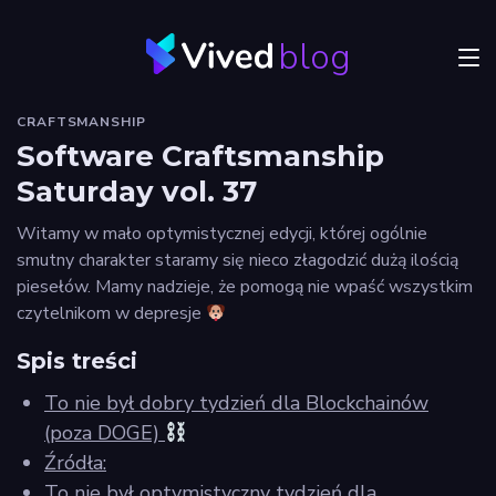
blog
Menu
CRAFTSMANSHIP
JVM
Software Craftsmanship
Saturday vol. 37
Craftsmanship
Witamy w mało optymistycznej edycji, której ogólnie
Frontend
smutny charakter staramy się nieco złagodzić dużą ilością
piesełów. Mamy nadzieje, że pomogą nie wpaść wszystkim
Autorzy
czytelnikom w depresje
Odkryj
Spis treści
Vived
To nie był dobry tydzień dla Blockchainów
(poza DOGE)
Źródła:
Privacy
To nie był optymistyczny tydzień dla
policy