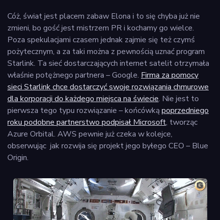
Cóż, świat jest placem zabaw Elona i to się chyba już nie
zmieni, bo gość jest mistrzem PR i kochamy go wielce.
Poza spekulacjami czasem jednak zajmie się też czymś
pożytecznym, a za taki można z pewnością uznać program
Starlink. Ta sieć dostarczających internet satelit otrzymała
właśnie potężnego partnera – Google.
Firma za pomocy
sieci Starlink chce dostarczyć swoje rozwiązania chmurowe
dla korporacji do każdego miejsca na świecie
. Nie jest to
pierwsza tego typu rozwiązanie – końcówką
poprzedniego
roku podobne partnerstwo podpisał Microsoft
, tworząc
Azure Orbital. AWS pewnie już czeka w kolejce,
obserwując jak rozwija się projekt jego byłego CEO – Blue
Origin.