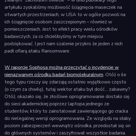
artykułu zyskaliśmy możliwość ściągnięcia maseczek na
otwartych przestrzeniach, w USA to w ogóle pozwoli na
ich ściągnięcie osobom zaszczepionym – również w
pomieszczeniach. Jest to efekt pracy wielu ośrodków
badawczych, za co chcielibyśmy w tym miejscu
podziękować. I jest nam szalenie przykro że jeden z nich
padł ofiarą ataku Ransomware.
W raporcie Sophosa można przeczytać o incydencie w
nienazwanym ośrodku badań biomolekuralnym
. Otóż o ile
tego typu rzeczy się zdarzają ostatnio wyjątkowo często
(o czym za chwilę), tutaj wektor ataku był dość… zabawny?
Otóż, okazało się, że złośliwe oprogramowanie dostało się
do sieci akademickiej poprzez laptopa jednego ze
studentów, który to zainstalował zawierającego go cracka
do nielegalnej wersji oprogramowania. Ze względu na słaby
poziom zabezpieczeń wewnątrz ośrodka, przedostał się on
do głównych systemów i zaszyfrował wszystkie badania.