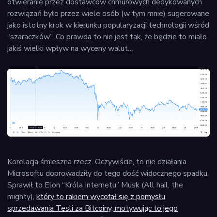
otwieranie przez dostawców chmurowych dedykowanych
rozwiązań było przez wiele osób (w tym mnie) sugerowane
jako istotny krok w kierunku popularyzacji technologii wśród
“szaraczków”. Co prawda to nie jest tak, że będzie to miało
jakiś wielki wpływ na wyceny walut…
Korelacja śmieszna rzecz. Oczywiście, to nie działania
Microsoftu doprowadziły do tego dość widocznego spadku.
Sprawił to Elon “Króla Internetu” Musk (All hail, the
mighty),
który to rakiem wycofał się z pomysłu
sprzedawania Tesli za Bitcoiny, motywując to jego