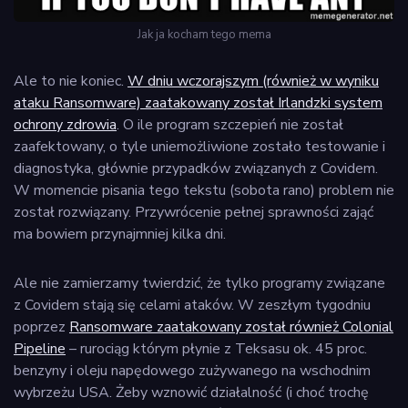
Jak ja kocham tego mema
Ale to nie koniec.
W dniu wczorajszym (również w wyniku
ataku Ransomware) zaatakowany został Irlandzki system
ochrony zdrowia
. O ile program szczepień nie został
zaafektowany, o tyle uniemożliwione zostało testowanie i
diagnostyka, głównie przypadków związanych z Covidem.
W momencie pisania tego tekstu (sobota rano) problem nie
został rozwiązany. Przywrócenie pełnej sprawności zająć
ma bowiem przynajmniej kilka dni.
Ale nie zamierzamy twierdzić, że tylko programy związane
z Covidem stają się celami ataków. W zeszłym tygodniu
poprzez
Ransomware zaatakowany został również Colonial
Pipeline
– rurociąg którym płynie z Teksasu ok. 45 proc.
benzyny i oleju napędowego zużywanego na wschodnim
wybrzeżu USA. Żeby wznowić działalność (i choć trochę