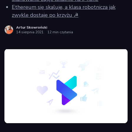
Ethereum się skaluje, a klasa robotnicza jak
zwykle dostaje po krzyżu ☭
Artur Skowroński
14 sierpnia 2021
12 min czytania