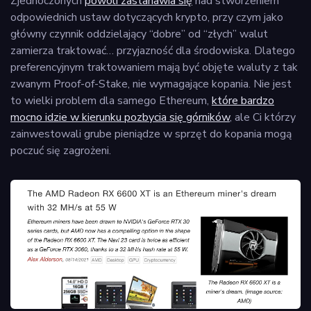
Zjednoczonych
powoli zastanawia się
nad stworzeniem
odpowiednich ustaw dotyczących krypto, przy czym jako
główny czynnik oddzielający “dobre” od “złych” walut
zamierza traktować… przyjazność dla środowiska. Dlatego
preferencyjnym traktowaniem mają być objęte waluty z tak
zwanym Proof-of-Stake, nie wymagające kopania. Nie jest
to wielki problem dla samego Ethereum,
które bardzo
mocno idzie w kierunku pozbycia się górników
, ale Ci którzy
zainwestowali grube pieniądze w sprzęt do kopania mogą
poczuć się zagrożeni.