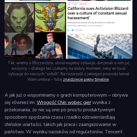
Tak, wiemy o Blizzardzie, obserwujemy sytuacje, ale pisali o nim już
wszyscy – dlatego też czekamy na dobry moment, żeby wrzucić
sytuacje do naszych “sobót”. Na razie jeśli z jakiegoś powodu temat
Wam umknął – tutaj
znajdziecie pełny timeline
.
A jak już o wspominamy o grach komputerowym – obrywa
się również im.
Wrogość Chin wobec gier
wynika z
przekonania, że nie są one po prostu produktywnym
sposobem spędzania czasu i rzadko odzwierciedlają
chińskie wartości, takich jak praca i zaangażowanie w
państwo. W wyniku nacisków od regulatorów, Tencent