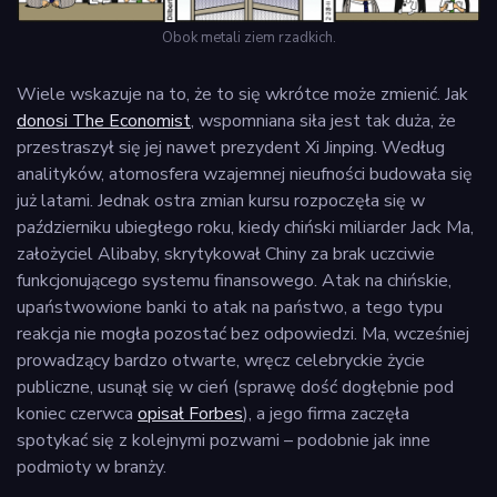
Obok metali ziem rzadkich.
Wiele wskazuje na to, że to się wkrótce może zmienić. Jak
donosi The Economist
, wspomniana siła jest tak duża, że
przestraszył się jej nawet prezydent Xi Jinping. Według
analityków, atomosfera wzajemnej nieufności budowała się
już latami. Jednak ostra zmian kursu rozpoczęła się w
październiku ubiegłego roku, kiedy chiński miliarder Jack Ma,
założyciel Alibaby, skrytykował Chiny za brak uczciwie
funkcjonującego systemu finansowego. Atak na chińskie,
upaństwowione banki to atak na państwo, a tego typu
reakcja nie mogła pozostać bez odpowiedzi. Ma, wcześniej
prowadzący bardzo otwarte, wręcz celebryckie życie
publiczne, usunął się w cień (sprawę dość dogłębnie pod
koniec czerwca
opisał Forbes
), a jego firma zaczęła
spotykać się z kolejnymi pozwami – podobnie jak inne
podmioty w branży.