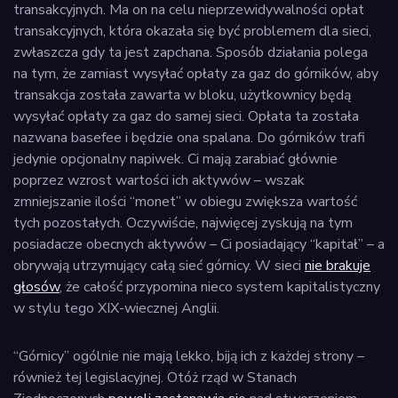
transakcyjnych. Ma on na celu nieprzewidywalności opłat
transakcyjnych, która okazała się być problemem dla sieci,
zwłaszcza gdy ta jest zapchana. Sposób działania polega
na tym, że zamiast wysyłać opłaty za gaz do górników, aby
transakcja została zawarta w bloku, użytkownicy będą
wysyłać opłaty za gaz do samej sieci. Opłata ta została
nazwana basefee i będzie ona spalana. Do górników trafi
jedynie opcjonalny napiwek. Ci mają zarabiać głównie
poprzez wzrost wartości ich aktywów – wszak
zmniejszanie ilości “monet” w obiegu zwiększa wartość
tych pozostałych. Oczywiście, najwięcej zyskują na tym
posiadacze obecnych aktywów – Ci posiadający “kapitał” – a
obrywają utrzymujący całą sieć górnicy. W sieci
nie brakuje
głosów
, że całość przypomina nieco system kapitalistyczny
w stylu tego XIX-wiecznej Anglii.
“Górnicy” ogólnie nie mają lekko, biją ich z każdej strony –
również tej legislacyjnej. Otóż rząd w Stanach