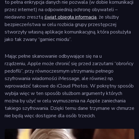
to pełna enkrypcja danych nie pozwala (w dobie komunikacji
przez internet) na odpowiednią ochronę obywateli –
niedawno zresztą
świat obiegła informacja
, że służby
bezpieczeństwa w celu rozbicia grupy przestępczej
stworzyły własną aplikacje komunikacyjną, która posłużyła
jako tak zwany “garniec miodu”.
Mając pełne skanowanie odbywające się na u
rządzeniu, Apple może chronić się przed zarzutami “obrońcy
pedofili”, przy równoczesmym utrzymaniu pełnego
szyfrowania wiadomości iMessage, ale również np.
wprowadzić takowe do iCloud Photos. W pokrętny sposób
wybija więc w ten sposób służbom argumenty których
można by użyć w celu wymuszenia na Apple zaniechania
takiego szyfrowania. Dzięki temu dane trzymane w chmurze
nie będą więc dostępne dla osób trzecich.