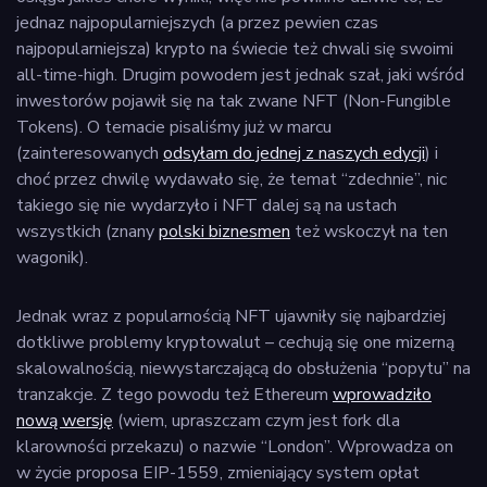
jednaz najpopularniejszych (a przez pewien czas
najpopularniejsza) krypto na świecie też chwali się swoimi
all-time-high. Drugim powodem jest jednak szał, jaki wśród
inwestorów pojawił się na tak zwane NFT (Non-Fungible
Tokens). O temacie pisaliśmy już w marcu
(zainteresowanych
odsyłam do jednej z naszych edycji
) i
choć przez chwilę wydawało się, że temat “zdechnie”, nic
takiego się nie wydarzyło i NFT dalej są na ustach
wszystkich (znany
polski biznesmen
też wskoczył na ten
wagonik).
Jednak wraz z popularnością NFT ujawniły się najbardziej
dotkliwe problemy kryptowalut – cechują się one mizerną
skalowalnością, niewystarczającą do obsłużenia “popytu” na
tranzakcje. Z tego powodu też Ethereum
wprowadziło
nową wersję
(wiem, upraszczam czym jest fork dla
klarowności przekazu) o nazwie “London”. Wprowadza on
w życie proposa EIP-1559, zmieniający system opłat