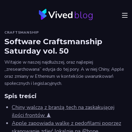
blog
Menu
CRAFTSMANSHIP
JVM
Software Craftsmanship
Saturday vol. 50
Craftsmanship
Witajcie w naszej najdłuższej, oraz najlepiej
Frontend
„zresearchowana” edycja do tej pory. A w niej Chiny, Apple
oraz zmiany w Ethereum w kontekście uwarunkowań
Autorzy
społecznych i legislacyjnych.
Odkryj
Spis treści
Vived
Chiny walczą z branżą tech na zaskakującej
ilości frontów ♟
Apple zapowiada walkę z pedofilami poprzez
Privacy
skanowanie zdjęć lokalnie na iPhone
policy