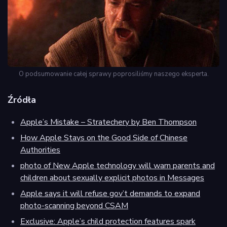
O podsumowanie całej sprawy poprosiliśmy naszego eksperta.
Źródła
Apple’s Mistake – Stratechery by Ben Thompson
How Apple Stays on the Good Side of Chinese
Authorities
photo of New Apple technology will warn parents and
children about sexually explicit photos in Messages
Apple says it will refuse gov’t demands to expand
photo-scanning beyond CSAM
Exclusive: Apple’s child protection features spark