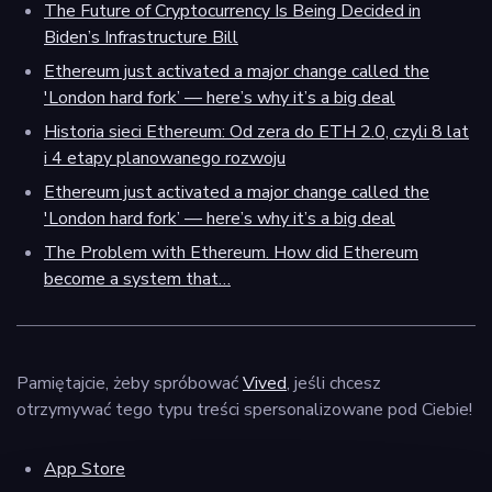
The Future of Cryptocurrency Is Being Decided in
Biden’s Infrastructure Bill
Ethereum just activated a major change called the
'London hard fork’ — here’s why it’s a big deal
Historia sieci Ethereum: Od zera do ETH 2.0, czyli 8 lat
i 4 etapy planowanego rozwoju
Ethereum just activated a major change called the
'London hard fork’ — here’s why it’s a big deal
The Problem with Ethereum. How did Ethereum
become a system that…
‌Pamiętajcie, żeby spróbować
Vived
, jeśli chcesz
otrzymywać tego typu treści spersonalizowane pod Ciebie!
App Store