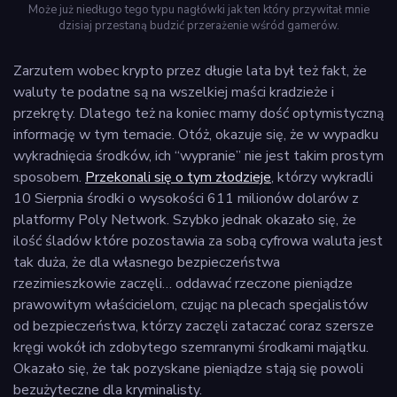
Może już niedługo tego typu nagłówki jak ten który przywitał mnie
dzisiaj przestaną budzić przerażenie wśród gamerów.
Zarzutem wobec krypto przez długie lata był też fakt, że
waluty te podatne są na wszelkiej maści kradzieże i
przekręty. Dlatego też na koniec mamy dość optymistyczną
informację w tym temacie. Otóż, okazuje się, że w wypadku
wykradnięcia środków, ich “wypranie” nie jest takim prostym
sposobem.
Przekonali się o tym złodzieje
, którzy wykradli
10 Sierpnia środki o wysokości 611 milionów dolarów z
platformy Poly Network. Szybko jednak okazało się, że
ilość śladów które pozostawia za sobą cyfrowa waluta jest
tak duża, że dla własnego bezpieczeństwa
rzezimieszkowie zaczęli… oddawać rzeczone pieniądze
prawowitym właścicielom, czując na plecach specjalistów
od bezpieczeństwa, którzy zaczęli zataczać coraz szersze
kręgi wokół ich zdobytego szemranymi środkami majątku.
Okazało się, że tak pozyskane pieniądze stają się powoli
bezużyteczne dla kryminalisty.