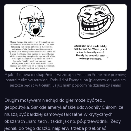
A jak już mowa o eskapiźmie – wczoraj na Amazon Prime miał premierę
ostatni z filmów tetralogii Rebuild of Evengelion (pierwszy oglądałem
jeszcze będąc w liceum). Ja już mam popcorn na dzisiejszy seans
Drugim motywem niechęci do gier może być też…
geopolityka. Sankcje amerykańskie udowodniły Chinom, że
muszą być bardziej samowystarczalne w krytycznych
obszarach „hard tech”, takich jak np. półprzewodniki. Żeby
jednak do tego doszło, najpierw trzeba przekonać