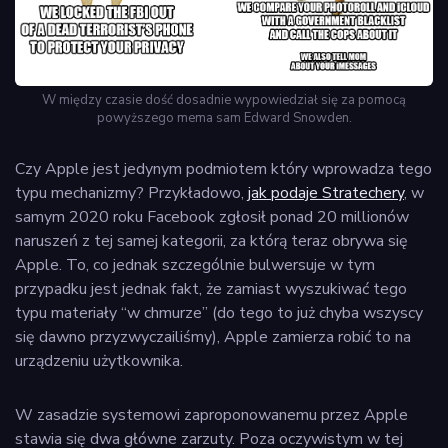
W między czasie dość dosadnie wypowiedział się za pomocą
powyższego mema sam Edward Snowden.
Czy Apple jest jedynym podmiotem który wprowadza tego
typu mechanizmy? Przykładowo,
jak podaje Stratechery
, w
samym 2020 roku Facebook zgłosił ponad 20 millionów
naruszeń z tej samej kategorii, za którą teraz obrywa się
Apple. To, co jednak szczególnie bulwersuje w tym
przypadku jest jednak fakt, że zamiast wyszukiwać tego
typu materiały “w chmurze” (do tego to już chyba wszyscy
się dawno przyzwyczailiśmy), Apple zamierza robić to na
urządzeniu użytkownika.
W zasadzie systemowi zaproponowanemu przez Apple
stawia się dwa główne zarzuty. Poza oczywistym w tej