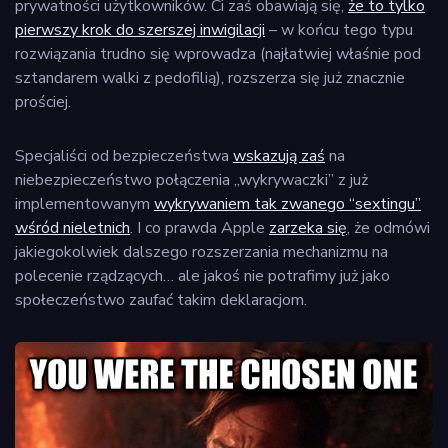
prywatności użytkowników. Ci zaś obawiają się,
że to tylko
pierwszy krok do szerszej inwigilacji
– w końcu tego typu
rozwiązania trudno się wprowadza (najłatwiej właśnie pod
sztandarem walki z pedofilią), rozszerza się już znacznie
prościej.
Specjaliści od bezpieczeństwa
wskazują zaś
na
niebezpieczeństwo połączenia „wykrywaczki” z już
implementowanym
wykrywaniem tak zwanego “sextingu”
wśród nieletnich
. I co prawda Apple
zarzeka się
, że odmówi
jakiegokolwiek dalszego rozszerzania mechanizmu na
polecenie rządzących… ale jakoś nie potrafimy już jako
społeczeństwo zaufać takim deklaracjom.