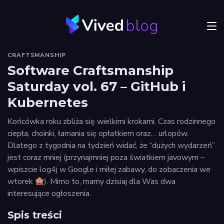
blog
Menu
CRAFTSMANSHIP
JVM
Software Craftsmanship
Saturday vol. 67 – GitHub i
Craftsmanship
Kubernetes
Frontend
Końcówka roku zbliża się wielkimi krokami. Czas rodzinnego
Autorzy
ciepła, choinki, łamania się opłatkiem oraz… urlopów.
Dlatego z tygodnia na tydzień widać, że “dużych wydarzeń”
Odkryj
jest coraz mniej (przynajmniej poza światkiem javowym –
Vived
wpiszcie log4j w Google i miłej zabawy, do zobaczenia we
wtorek
). Mimo to, mamy dzisiaj dla Was dwa
interesujące ogłoszenia.
Privacy
Spis treści
policy