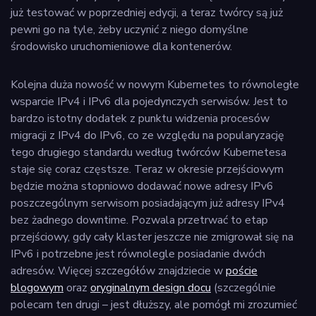
już testować w poprzedniej edycji, a teraz twórcy są już
pewni go na tyle, żeby uczynić z niego domyślne
środowisko uruchomieniowe dla kontenerów.
Kolejna duża nowość w nowym Kubernetes to równoległe
wsparcie IPv4 i IPv6 dla pojedynczych serwisów. Jest to
bardzo istotny dodatek z punktu widzenia procesów
migracji z IPv4 do IPv6, co ze względu na popularyzację
tego drugiego standardu według twórców Kubernetesa
staje się coraz częstsze. Teraz w okresie przejściowym
będzie można stopniowo dodawać nowe adresy IPv6
poszczególnym serwisom posiadającym już adresy IPv4
bez żadnego downtime. Pozwala przetrwać to etap
przejściowy, gdy cały klaster jeszcze nie zmigrował się na
IPv6 i potrzebne jest równolegle posiadanie dwóch
adresów. Więcej szczegółów znajdziecie w
poście
blogowym
oraz
oryginalnym design docu
(szczególnie
polecam ten drugi – jest dłuższy, ale pomógł mi zrozumieć