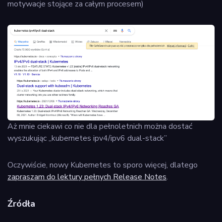
motywacje stojące za całym procesem)
Aż mnie ciekawi co nie dla pełnoletnich można dostać
wyszukując „kubernetes ipv4/ipv6 dual-stack”
Oczywiście, nowy Kubernetes to sporo więcej, dlatego
zapraszam do lektury pełnych Release Notes
.
Źródła