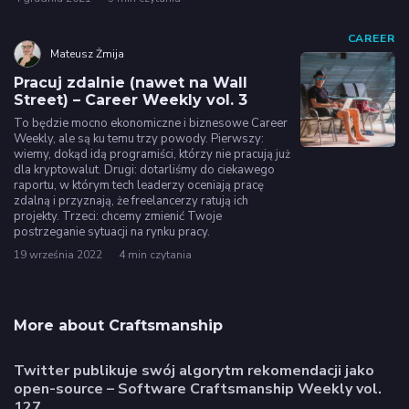
CAREER
Mateusz Żmija
Pracuj zdalnie (nawet na Wall
Street) – Career Weekly vol. 3
To będzie mocno ekonomiczne i biznesowe Career
Weekly, ale są ku temu trzy powody. Pierwszy:
wiemy, dokąd idą programiści, którzy nie pracują już
dla kryptowalut. Drugi: dotarliśmy do ciekawego
raportu, w którym tech leaderzy oceniają pracę
zdalną i przyznają, że freelancerzy ratują ich
projekty. Trzeci: chcemy zmienić Twoje
postrzeganie sytuacji na rynku pracy.
19 września 2022
4 min czytania
More about Craftsmanship
Twitter publikuje swój algorytm rekomendacji jako
open-source – Software Craftsmanship Weekly vol.
127