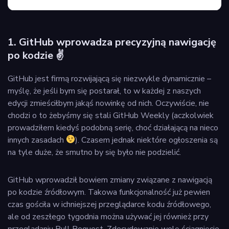
1. GitHub wprowadza precyzyjną nawigację
po kodzie ✌️
GitHub jest firmą rozwijającą się niezwykle dynamicznie –
myślę, że jeśli bym się postarał, to w każdej z naszych
edycji zmieściłbym jakąś nowinkę od nich. Oczywiście, nie
chodzi o to żebyśmy się stali GitHub Weekly (aczkolwiek
prowadziłem kiedyś podobną serię, choć działającą na nieco
innych zasadach
). Czasem jednak niektóre ogłoszenia są
na tyle duże, że smutno by się było nie podzielić.
GitHub wprowadził bowiem zmiany związane z nawigacją
po kodzie źródłowym. Takowa funkcjonalność już pewien
czas gościła w ichniejszej przeglądarce kodu źródłowego,
ale od zeszłego tygodnia można używać jej również przy
przeglądaniu Pull Request. Zdecydowanie wolę ściągnięcie