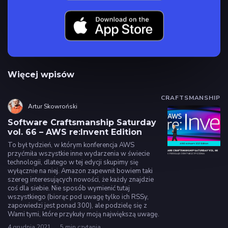
Więcej wpisów
CRAFTSMANSHIP
Artur Skowroński
Software Craftsmanship Saturday
vol. 66 – AWS re:Invent Edition
To był tydzień, w którym konferencja AWS
przyćmiła wszystkie inne wydarzenia w świecie
technologii, dlatego w tej edycji skupimy się
wyłącznie na niej. Amazon zapewnił bowiem taki
szereg interesujących nowości, że każdy znajdzie
coś dla siebie. Nie sposób wymienić tutaj
wszystkiego (biorąc pod uwagę tylko ich RSSy,
zapowiedzi jest ponad 300), ale podzielę się z
Wami tymi, które przykuły moją największą uwagę.
4 grudnia 2021
5 min czytania