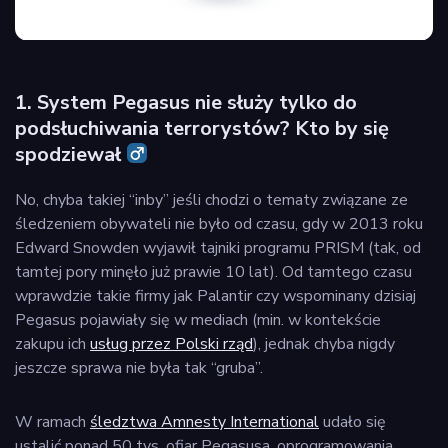
1. System Pegasus nie służy tylko do
podsłuchiwania terrorystów? Kto by się
spodziewał ‍
No, chyba takiej “inby” jeśli chodzi o tematy związane ze
śledzeniem obywateli nie było od czasu, gdy w 2013 roku
Edward Snowden wyjawił tajniki programu PRISM (tak, od
tamtej pory minęło już prawie 10 lat). Od tamtego czasu
wprawdzie takie firmy jak Palantir czy wspominany dzisiaj
Pegasus pojawiały się w mediach (min. w kontekście
zakupu ich
usług przez Polski rząd
), jednak chyba nigdy
jeszcze sprawa nie była tak “gruba”.
W ramach
śledztwa Amnesty International
udało się
ustalić ponad 50 tys. ofiar Pegasusa, oprogramowania