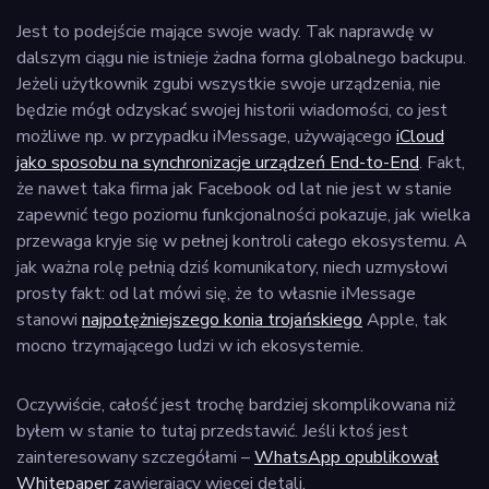
Jest to podejście mające swoje wady. Tak naprawdę w
dalszym ciągu nie istnieje żadna forma globalnego backupu.
Jeżeli użytkownik zgubi wszystkie swoje urządzenia, nie
będzie mógł odzyskać swojej historii wiadomości, co jest
możliwe np. w przypadku iMessage, używającego
iCloud
jako sposobu na synchronizacje urządzeń End-to-End
. Fakt,
że nawet taka firma jak Facebook od lat nie jest w stanie
zapewnić tego poziomu funkcjonalności pokazuje, jak wielka
przewaga kryje się w pełnej kontroli całego ekosystemu. A
jak ważna rolę pełnią dziś komunikatory, niech uzmysłowi
prosty fakt: od lat mówi się, że to własnie iMessage
stanowi
najpotężniejszego konia trojańskiego
Apple, tak
mocno trzymającego ludzi w ich ekosystemie.
Oczywiście, całość jest trochę bardziej skomplikowana niż
byłem w stanie to tutaj przedstawić. Jeśli ktoś jest
zainteresowany szczegółami –
WhatsApp opublikował
Whitepaper
zawierający więcej detali.