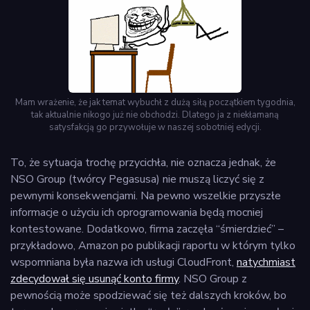
Mam wrażenie, że jak temat wybuchł z dużą siłą początkiem tygodnia,
tak aktualnie nikogo już nie obchodzi. Dlatego ja z niekłamaną
satysfakcją go przywołuje w naszej sobotniej edycji.
To, że sytuacja trochę przycichła, nie oznacza jednak, że
NSO Group (twórcy Pegasusa) nie muszą liczyć się z
pewnymi konsekwencjami. Na pewno wszelkie przyszłe
informacje o użyciu ich oprogramowania będą mocniej
kontestowane. Dodatkowo, firma zaczęła “śmierdzieć” –
przykładowo, Amazon po publikacji raportu w którym tylko
wspomniana była nazwa ich usługi CloudFront,
natychmiast
zdecydował się usunąć konto firmy
. NSO Group z
pewnością może spodziewać się też dalszych kroków, bo