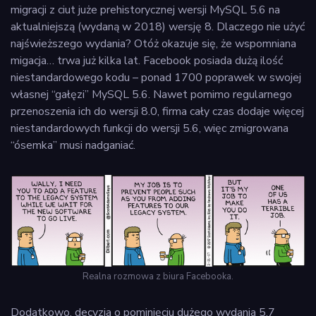
migracji z ciut juże prehistorycznej wersji MySQL 5.6 na
aktualniejszą (wydaną w 2018) wersję 8. Dlaczego nie użyć
najświeższego wydania? Otóż okazuje się, że wspomniana
migacja… trwa już kilka lat. Facebook posiada dużą ilość
niestandardowego kodu – ponad 1700 poprawek w swojej
własnej “gałęzi” MySQL 5.6. Nawet pomimo regularnego
przenoszenia ich do wersji 8.0, firma cały czas dodaje więcej
niestandardowych funkcji do wersji 5.6, więc zmigrowana
“ósemka” musi nadganiać.
Realna rozmowa z biura Facebooka.
Dodatkowo, decyzja o pominięciu dużego wydania 5.7