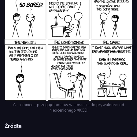
A na koniec – przegląd postaw w stosunku do prywatności od
nieocenionego XKCD
Źródła