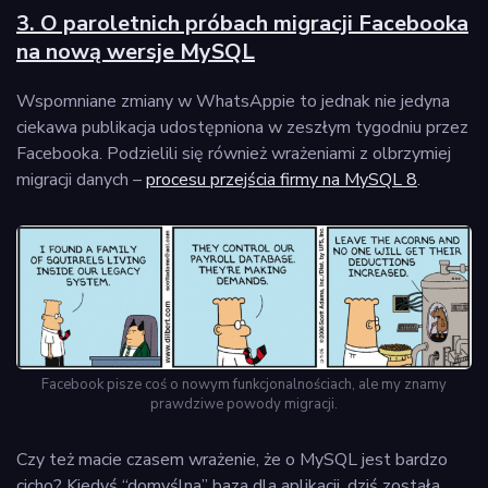
3. O paroletnich próbach migracji Facebooka
na nową wersje MySQL
Wspomniane zmiany w WhatsAppie to jednak nie jedyna
ciekawa publikacja udostępniona w zeszłym tygodniu przez
Facebooka. Podzielili się również wrażeniami z olbrzymiej
migracji danych –
procesu przejścia firmy na MySQL 8
.
Facebook pisze coś o nowym funkcjonalnościach, ale my znamy
prawdziwe powody migracji.
Czy też macie czasem wrażenie, że o MySQL jest bardzo
cicho? Kiedyś “domyślna” baza dla aplikacji, dziś została