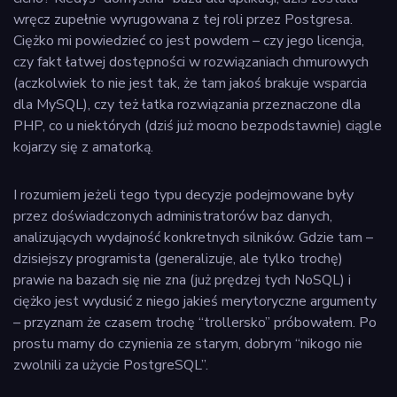
wręcz zupełnie wyrugowana z tej roli przez Postgresa.
Ciężko mi powiedzieć co jest powdem – czy jego licencja,
czy fakt łatwej dostępności w rozwiązaniach chmurowych
(aczkolwiek to nie jest tak, że tam jakoś brakuje wsparcia
dla MySQL), czy też łatka rozwiązania przeznaczone dla
PHP, co u niektórych (dziś już mocno bezpodstawnie) ciągle
kojarzy się z amatorką.
I rozumiem jeżeli tego typu decyzje podejmowane były
przez doświadczonych administratorów baz danych,
analizujących wydajność konkretnych silników. Gdzie tam –
dzisiejszy programista (generalizuje, ale tylko trochę)
prawie na bazach się nie zna (już prędzej tych NoSQL) i
ciężko jest wydusić z niego jakieś merytoryczne argumenty
– przyznam że czasem trochę “trollersko” próbowałem. Po
prostu mamy do czynienia ze starym, dobrym “nikogo nie
zwolnili za użycie PostgreSQL”.