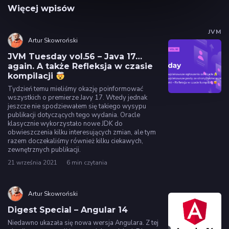
Więcej wpisów
JVM
Artur Skowroński
JVM Tuesday vol.56 – Java 17…
again. A także Refleksja w czasie
kompilacji
Tydzień temu mieliśmy okazję poinformować
wszystkich o premierze Javy 17. Wtedy jednak
jeszcze nie spodziewałem się takiego wysypu
publikacji dotyczących tego wydania. Oracle
klasycznie wykorzystało nowe JDK do
obwieszczenia kilku interesujących zmian, ale tym
razem doczekaliśmy również kilku ciekawych,
zewnętrznych publikacji.
21 września 2021
6 min czytania
Artur Skowroński
Digest Special – Angular 14
Niedawno ukazała się nowa wersja Angulara. Z tej