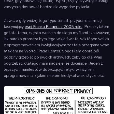
teraz, gdy sprawa się ciutkę “rypła”, rządy używające usługi
zaczynają dostawać bardzo niewygodne pytania.
Zawsze gdy widzę tego typu temat, przypomina mi się
fascynujący
esej Franka Riegera z 2005 roku
. Przeczytałem
go lata temu, często wracam do niego myślami i zauważam,
jak bardzo prorocza była jego wizja świata, w którym walka
z oprogramowaniem inwigilacyjnym została przegrana wraz
atakiem na World Trade Center. Spędziłem dobre pół
godziny grzebiąc po swoich archiwach, żeby go dla Was
odgrzebać, dlatego mam nadzieje, że docenicie . Jeden z
lepszych manifestów dotyczących etyki w inżynierii
oprogramowania z jakim miałem kiedykolwiek styczność.