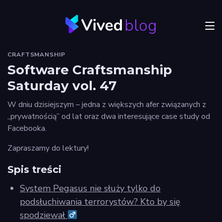
blog
Menu
CRAFTSMANSHIP
JVM
Software Craftsmanship
Saturday vol. 47
Craftsmanship
W dniu dzisiejszym – jedna z większych afer związanych z
Frontend
„prywatnością” od lat oraz dwa interesujące case study od
Facebooka.
Autorzy
Zapraszamy do lektury!
Odkryj
Vived
Spis treści
System Pegasus nie służy tylko do
podsłuchiwania terrorystów? Kto by się
Privacy
spodziewał ‍
policy