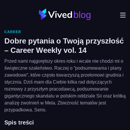
blog
Menu
CAREER
JVM
Dobre pytania o Twoją przyszłość
– Career Weekly vol. 14
Craftsmanship
Przed nami najgorętszy okres roku i wcale nie chodzi mi o
Frontend
świąteczne szaleństwo. Raczej o “podsumowania i plany
Autorzy
zawodowe”, które często towarzyszą przełomowi grudnia i
stycznia. Dziś mam dla Ciebie kilka rad dotyczących
rozmowy z przyszłym pracodawcą, podsumowanie
Odkryj
Vived
gigantycznego skandalu w polskim oddziale Sii oraz krótką
analizę zwolnień w Meta. Zbieżność tematów jest
przypadkowa. Serio.
Spis treści
Privacy