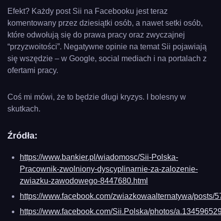
Efekt? Każdy post Sii na Facebooku jest teraz
komentowany przez dziesiątki osób, a nawet setki osób,
które odwołują się do prawa pracy oraz zwyczajnej
“przyzwoitości”. Negatywne opinie na temat Sii pojawiają
się wszędzie – w Google, social mediach i na portalach z
ofertami pracy.
Coś mi mówi, że to będzie długi kryzys. I bolesny w
skutkach.
Źródła:
https://www.bankier.pl/wiadomosc/Sii-Polska-
Pracownik-zwolniony-dyscyplinarnie-za-zalozenie-
zwiazku-zawodowego-8447680.html
https://www.facebook.com/zwiazkowaalternatywa/posts
https://www.facebook.com/Sii.Polska/photos/a.134596