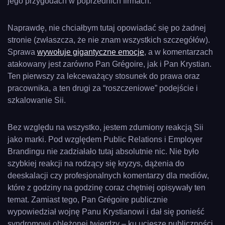
jego przygodach w poprzednich firmach.
Naprawdę, nie chciałbym tutaj opowiadać się po żadnej
stronie (zwłaszcza, że nie znam wszystkich szczegółów).
Sprawa
wywołuje gigantyczne emocje
, a w komentarzach
atakowany jest zarówno Pan Grégoire, jak i Pan Krystian.
Ten pierwszy za lekceważący stosunek do prawa oraz
pracownika, a ten drugi za “roszczeniowe” podejście i
szkalowanie Sii.
Bez względu na wszystko, jestem zdumiony reakcją Sii
jako marki. Pod względem Public Relations i Employer
Brandingu nie zadziałało tutaj absolutnie nic. Nie było
szybkiej reakcji na rodzący się kryzys, dążenia do
deeskalacji czy profesjonalnych komentarzy dla mediów,
które z godziny na godzinę coraz chętniej opisywały ten
temat. Zamiast tego, Pan Grégoire publicznie
wypowiedział wojnę Panu Krystianowi i dał się ponieść
syndromowi oblężonej twierdzy – ku uciesze publiczności.