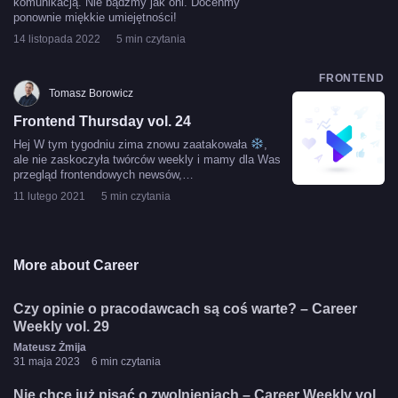
komunikacją. Nie bądźmy jak oni. Doceńmy
ponownie miękkie umiejętności!
14 listopada 2022
5 min czytania
FRONTEND
Tomasz Borowicz
Frontend Thursday vol. 24
Hej W tym tygodniu zima znowu zaatakowała
,
ale nie zaskoczyła twórców weekly i mamy dla Was
przegląd frontendowych newsów,…
11 lutego 2021
5 min czytania
More about Career
Czy opinie o pracodawcach są coś warte? – Career
Weekly vol. 29
Mateusz Żmija
31 maja 2023
6 min czytania
Nie chcę już pisać o zwolnieniach – Career Weekly vol.