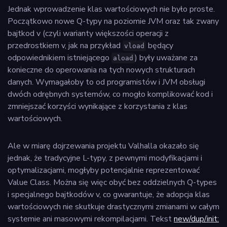
Jednak wprowadzenie klas wartościowych nie było proste.
Początkowo nowe Q-typy na poziomie JVM oraz tak zwany
bajtkod v (czyli warianty większości operacji z
przedrostkiem v, jak na przykład
będący
vload
odpowiednikiem istniejącego
) były uważane za
aload
konieczne do operowania na tych nowych strukturach
danych. Wymagałoby to od programistów i JVM obsługi
dwóch odrębnych systemów, co mogło komplikować kod i
zmniejszać korzyści wynikające z korzystania z klas
wartościowych.
Ale w miarę dojrzewania projektu Valhalla okazało się
jednak, że tradycyjne L-typy, z pewnymi modyfikacjami i
optymalizacjami, mogłyby potencjalnie reprezentować
Value Class. Można się więc obyć bez oddzielnych Q-types
i specjalnego bajtkodów v, co gwarantuje, że adopcja klas
wartościowych nie skutkuje drastycznymi zmianami w całym
systemie ani masowymi rekompilacjami. Tekst
new/dup/init: