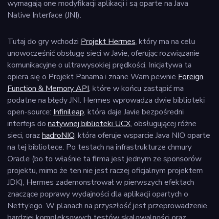
wymagają one modyfikacji aplikacji i są oparte na Java
Native Interface (JNI).
Tutaj do gry wchodzi
Projekt Hermes
, który ma na celu
unowocześnić obsługę sieci w Javie, oferując rozwiązanie
komunikacyjne o ultrawysokiej prędkości. Inicjatywa ta
opiera się o Projekt Panama i znane Wam pewnie
Foreign
Function & Memory API
, które w końcu zastąpić ma
podatne na błędy JNI. Hermes wprowadza dwie biblioteki
open-source:
Infinileap
, która daje Javie bezpośredni
interfejs do
natywnej biblioteki UCX
, obsługującej różne
sieci, oraz
hadroNIO
, która oferuje wsparcie Java NIO oparte
na tej bibliotece. Po testach na infrastrukturze chmury
Oracle (bo to właśnie ta firma jest jednym ze sponsorów
projektu, mimo że ten nie jest raczej oficjalnym projektem
JDK), Hermes zademonstrował w pierwszych efektach
znaczące poprawy wydajności dla aplikacji opartych o
Netty’ego. W planach na przyszłość jest przeprowadzenie
bardziej kompleksowych testów skalowalności oraz