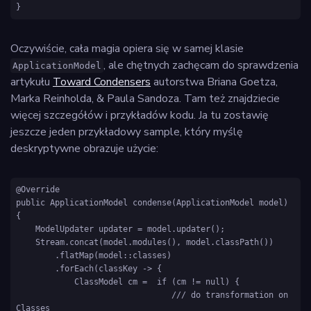
Oczywiście, cała magia opiera się w samej klasie
, ale chętnych zachęcam do sprawdzenia
ApplicationModel
artykułu
Toward Condensers
autorstwa Briana Goetza,
Marka Reinholda, & Paula Sandoza. Tam też znajdziecie
więcej szczegółów i przykładów kodu. Ja tu zostawię
jeszcze jeden przykładowy sample, który myślę
deskryptywne obrazuje użycie:
@Override

public ApplicationModel condense(ApplicationModel model) 
{

    ModelUpdater updater = model.updater();

    Stream.concat(model.modules(), model.classPath())

        .flatMap(model::classes)

        .forEach(classKey -> {

            ClassModel cm =  if (cm != null) {

                                /// do transformation on 
Classes
