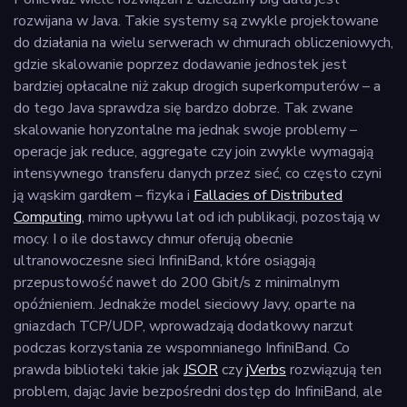
rozwijana w Java. Takie systemy są zwykle projektowane
do działania na wielu serwerach w chmurach obliczeniowych,
gdzie skalowanie poprzez dodawanie jednostek jest
bardziej opłacalne niż zakup drogich superkomputerów – a
do tego Java sprawdza się bardzo dobrze. Tak zwane
skalowanie horyzontalne ma jednak swoje problemy –
operacje jak reduce, aggregate czy join zwykle wymagają
intensywnego transferu danych przez sieć, co często czyni
ją wąskim gardłem – fizyka i
Fallacies of Distributed
Computing
, mimo upływu lat od ich publikacji, pozostają w
mocy. I o ile dostawcy chmur oferują obecnie
ultranowoczesne sieci InfiniBand, które osiągają
przepustowość nawet do 200 Gbit/s z minimalnym
opóźnieniem. Jednakże model sieciowy Javy, oparte na
gniazdach TCP/UDP, wprowadzają dodatkowy narzut
podczas korzystania ze wspomnianego InfiniBand. Co
prawda biblioteki takie jak
JSOR
czy
jVerbs
rozwiązują ten
problem, dając Javie bezpośredni dostęp do InfiniBand, ale