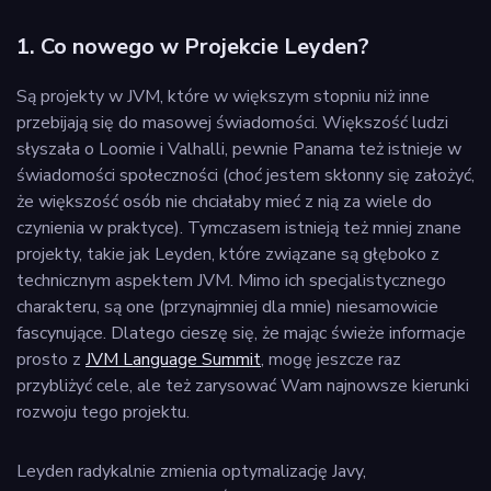
1. Co nowego w Projekcie Leyden?
Są projekty w JVM, które w większym stopniu niż inne
przebijają się do masowej świadomości. Większość ludzi
słyszała o Loomie i Valhalli, pewnie Panama też istnieje w
świadomości społeczności (choć jestem skłonny się założyć,
że większość osób nie chciałaby mieć z nią za wiele do
czynienia w praktyce). Tymczasem istnieją też mniej znane
projekty, takie jak Leyden, które związane są głęboko z
technicznym aspektem JVM. Mimo ich specjalistycznego
charakteru, są one (przynajmniej dla mnie) niesamowicie
fascynujące. Dlatego cieszę się, że mając świeże informacje
prosto z
JVM Language Summit
, mogę jeszcze raz
przybliżyć cele, ale też zarysować Wam najnowsze kierunki
rozwoju tego projektu.
Leyden radykalnie zmienia optymalizację Javy,