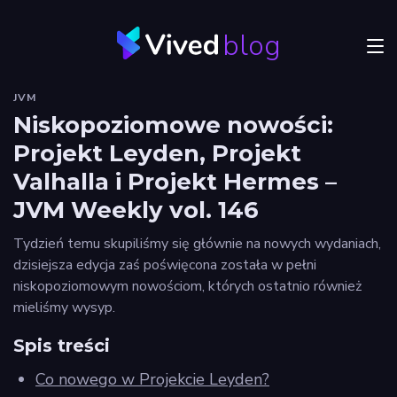
blog
Menu
JVM
JVM
Niskopoziomowe nowości:
Projekt Leyden, Projekt
Craftsmanship
Valhalla i Projekt Hermes –
Frontend
JVM Weekly vol. 146
Autorzy
Tydzień temu skupiliśmy się głównie na nowych wydaniach,
dzisiejsza edycja zaś poświęcona została w pełni
Odkryj
niskopoziomowym nowościom, których ostatnio również
Vived
mieliśmy wysyp.
Spis treści
Co nowego w Projekcie Leyden?
Privacy