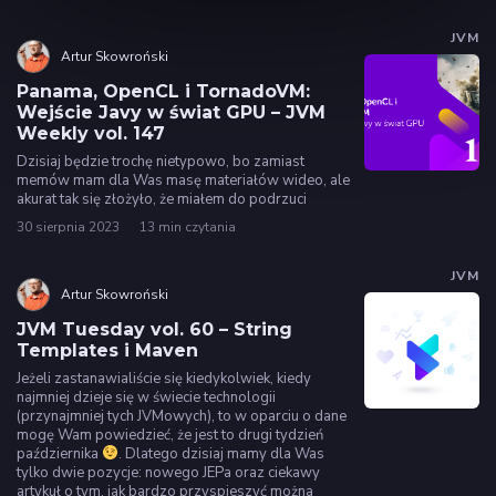
JVM
Artur Skowroński
Panama, OpenCL i TornadoVM:
Wejście Javy w świat GPU – JVM
Weekly vol. 147
Dzisiaj będzie trochę nietypowo, bo zamiast
memów mam dla Was masę materiałów wideo, ale
akurat tak się złożyło, że miałem do podrzuci
30 sierpnia 2023
13 min czytania
JVM
Artur Skowroński
JVM Tuesday vol. 60 – String
Templates i Maven
Jeżeli zastanawialiście się kiedykolwiek, kiedy
najmniej dzieje się w świecie technologii
(przynajmniej tych JVMowych), to w oparciu o dane
mogę Wam powiedzieć, że jest to drugi tydzień
października
. Dlatego dzisiaj mamy dla Was
tylko dwie pozycje: nowego JEPa oraz ciekawy
artykuł o tym, jak bardzo przyspieszyć można