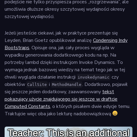
podejście nie tylko przyspiesza proces „rozgrzewania”, ale
umożliwia dłuższe okresy szczytowej wydajności okresy
szczytowej wydajności.
Jeżeli jesteście ciekawi, jak w praktyce prezentuje się
Leyden, Brian Goetz opublikował analizę
Condensing Indy
Bootstraps
. Opisuje ona, jak cały proces wygląda w
wypadku generowania dodatkowego kodu na np. Na
potrzeby lambd dzięki instrukcjom Invoke Dynamics. To
wymaga jednak bazowej wiedzy na temat tego jak w tej
chwili wygląda działanie instrukcji
czy
invokedynamic
obiektów
i
. Dodatkowo, pojawił
CallSite
MethodHandle
się jeszcze jeden dodatkowy, zaawansowany
tekst
pokazujący użycie znajdującego się jeszcze w draftcie
Computed Constants
, o których pisałem dwie edycje temu.
Traktujcie więc oba jako lekturę nadobowiązkową