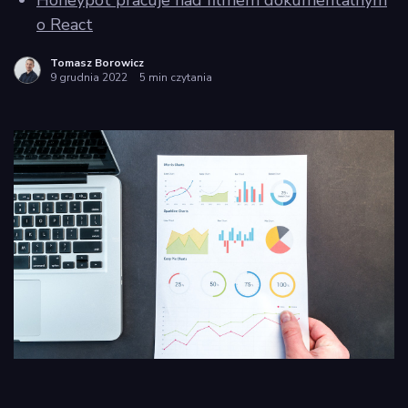
Honeypot pracuje nad filmem dokumentalnym
policy
o React
Tomasz Borowicz
9 grudnia 2022
5 min czytania