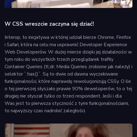
W CSS wreszcie zaczyna się dziać!
Interop, to inicjatywa w której udział bierze Chrome, Firefox
i Safari, która na celu ma usprawnić Developer Experience
Web Developerów. W dużej mierze dzięki jej działalności w
tym roku do wszystkich trzech przeglądarek trafiły
Container Queries (tl;dr; Media Queries zrobione jak należy) i
selektor `:has()`. Są to dwie od dawna wyczekiwane
funkcjonalności, które naprawdę rewolucjonizują CSSy. O ile
o tej pierwszej słyszało prawie 90% deweloperów, to o tej
drugiej nie słyszał tylko co trzeci respondent. Jeśli i dla
Was jest to pierwsza styczność z tymi funkcjonalnościami,
to najwyższy czas nadrobić zaległości.