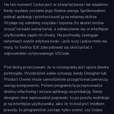
Na ten moment Codux jest w otwartej becia i nie wiadomo
kiedy wydana zostanie jego finalna wersja. Spróbowałem
pobrać aplikację i przetestować ją na własnej skórze.
Wydaje się odrobinę ociężała i toporna (to akurat można
zrzucić na barki wersji beta), a odnalezienie się w interfejsie
użytkownika zajęło mi chwilę. Na pochwałę zasługuje
natomiast wybór edytora kodu – jeśli oczy i palce mnie nie
mylą, to twórcy IDE zdecydowali się skorzystać z
odpowiednio ostylowanego VSCode.
Pod skórą przeczuwam, że w rozwiązaniu jest spora dawka
potencjału. Wyobraźcie sobie sytuację, kiedy Designer lub
Product Owner może samodzielnie przygotować pierwszą
wersję komponentu. Potem programista przeprowadza
drobny refactoring i wrzuca aplikację na produkcję. Kiedy
designer chce wprowadzić poprawki, to po prostu wyklikuje
je na interfejsie użytkownika. Jako że to kod jest źródłem
prawdy, to programiście zostaje tylko ocenić, czy Codux