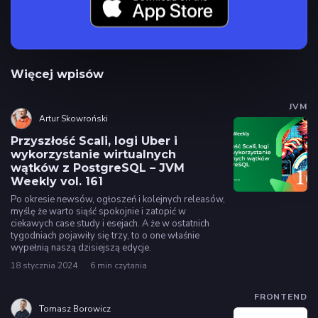
Więcej wpisów
JVM
Artur Skowroński
Przyszłość Scali, logi Uber i
wykorzystanie wirtualnych
wątków z PostgreSQL – JVM
Weekly vol. 161
Po okresie newsów, ogłoszeń i kolejnych releasów,
myślę że warto siąść spokojnie i zatopić w
ciekawych case study i esejach. A że w ostatnich
tygodniach pojawiły się trzy, to o one właśnie
wypełnią naszą dzisiejszą edycje.
18 stycznia 2024
6 min czytania
FRONTEND
Tomasz Borowicz