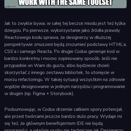
Jak to zwykle bywa, w całej tej beczce miodu jest też łyżka
dziegciu. Po pierwsze, wykorzystanie jako źródła prawdy
Reactowego kodu sprawa, że designerzy w dłuższej
perspektywie zmuszeni będą zrozumieć podstawy HTML’a,
CSS’a i samego Reacta. Po drugie Codux generuje kod w
bardzo konkretny i mocno zopiniowany sposób. Jeśli nie
przypadnie on Wam do gustu, albo będziecie chcieli
skorzystać z innego zestawu bibliotek, to utonięcie w
morzu refactoringu. W takiej sytuacji wszystkim na zdrowie
wyjdzie designowanie w jednym narzędziu i programowanie
w drugim (np. Figma + Storybook).
Podsumowując, w Codux drzemie całkiem spory potencjał,
ale przed twórcami jeszcze bardzo dużo pracy. Wydaje mi
się też, że głównym beneficjentem IDE nie będą
programiści, a właśnie osoby nie techniczne jak Designerzy