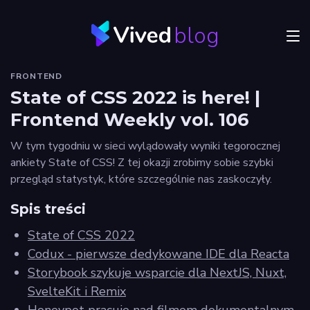
blog
Menu
FRONTEND
JVM
State of CSS 2022 is here! |
Frontend Weekly vol. 106
Craftsmanship
W tym tygodniu w sieci wylądowały wyniki tegorocznej
Frontend
ankiety State of CSS! Z tej okazji zrobimy sobie szybki
przegląd statystyk, które szczególnie nas zaskoczyły.
Autorzy
Spis treści
Odkryj
Vived
State of CSS 2022
Codux - pierwsze dedykowane IDE dla Reacta
Storybook szykuje wsparcie dla NextJS, Nuxt,
SvelteKit i Remix
Privacy