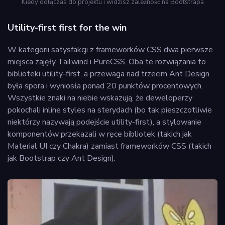
Kiedy dołączas do projektu i widzisz zależność na Bootstrapa
Utility-first first for the win
W kategorii satysfakcji z frameworków CSS dwa pierwsze
miejsca zajęły Tailwind i PureCSS. Oba te rozwiązania to
biblioteki utility-first, a przewaga nad trzecim Ant Design
była spora i wyniosła ponad 20 punktów procentowych.
Wszystkie znaki na niebie wskazują, że deweloperzy
pokochali inline styles na sterydach (bo tak pieszczotliwie
niektórzy nazywają podejście utility-first), a stylowanie
komponentów przekazali w ręce bibliotek (takich jak
Material UI czy Chakra) zamiast frameworków CSS (takich
jak Bootstrap czy Ant Design).