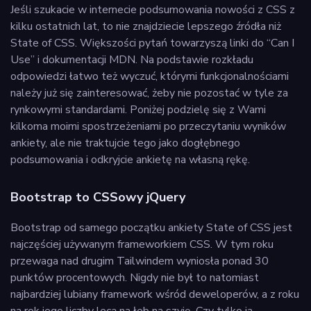
Jeśli szukacie w internecie podsumowania nowości z CSS z
kilku ostatnich lat, to nie znajdziecie lepszego źródła niż
State of CSS. Większości pytań towarzyszą linki do “Can I
Use” i dokumentacji MDN. Na podstawie rozkładu
odpowiedzi łatwo też wyczuć, którymi funkcjonalnościami
należy już się zainteresować, żeby nie pozostać w tyle za
rynkowymi standardami. Poniżej podzielę się z Wami
kilkoma moimi spostrzeżeniami po przeczytaniu wyników
ankiety, ale nie traktujcie tego jako dogłębnego
podsumowania i odkryjcie ankietę na własną rękę.
Bootstrap to CSSowy jQuery
Bootstrap od samego początku ankiety State of CSS jest
najczęściej używanym frameworkiem CSS. W tym roku
przewaga nad drugim Tailwindem wyniosła ponad 30
punktów procentowych. Nigdy nie był to natomiast
najbardziej lubiany framework wśród deweloperów, a z roku
na rok jego liczby lecą na łeb na szyję. Czy tylko ja